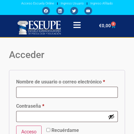
Acceso Escuela Online
Ingreso Usuario
Ingreso Afiliado
0
€
0,00
Acceder
Nombre de usuario o correo electrónico
*
Contraseña
*
Recuérdame
Acceso