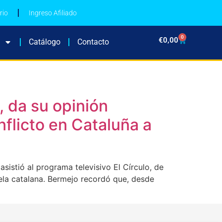
rio
Ingreso Afiliado
0
€
0,00
Catálogo
Contacto
 da su opinión
flicto en Cataluña a
stió al programa televisivo El Círculo, de
uela catalana. Bermejo recordó que, desde