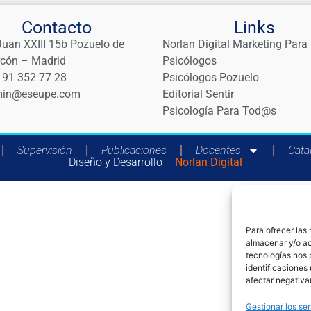
Contacto
Links
Juan XXIII 15b Pozuelo de
Norlan Digital Marketing Para
rcón – Madrid
Psicólogos
 91 352 77 28
Psicólogos Pozuelo
in@eseupe.com
Editorial Sentir
Psicología Para Tod@s
Supervisión
Publicaciones
Docentes
Catá
Diseño y Desarrollo –
Norlan Digital
Para ofrecer las
almacenar y/o ac
tecnologías nos 
identificaciones 
afectar negativa
Gestionar los ser