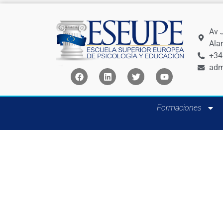
Av 
Ala
+34
adm
Formaciones