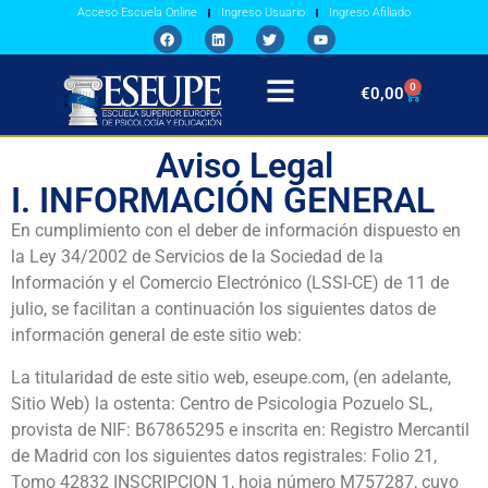
Acceso Escuela Online
Ingreso Usuario
Ingreso Afiliado
0
€
0,00
Aviso Legal
I. INFORMACIÓN GENERAL
En cumplimiento con el deber de información dispuesto en
la Ley 34/2002 de Servicios de la Sociedad de la
Información y el Comercio Electrónico (LSSI-CE) de 11 de
julio, se facilitan a continuación los siguientes datos de
información general de este sitio web:
La titularidad de este sitio web, eseupe.com, (en adelante,
Sitio Web) la ostenta: Centro de Psicologia Pozuelo SL,
provista de NIF: B67865295 e inscrita en: Registro Mercantil
de Madrid con los siguientes datos registrales: Folio 21,
Tomo 42832 INSCRIPCION 1, hoja número M757287, cuyo