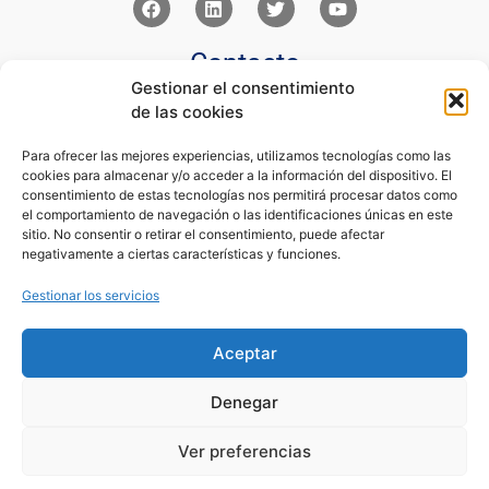
Contacto
Gestionar el consentimiento
Av Juan XXIII 15b Pozuelo de Alarcón – Madrid
de las cookies
+34 91 352 77 28
admin@eseupe.com
Para ofrecer las mejores experiencias, utilizamos tecnologías como las
cookies para almacenar y/o acceder a la información del dispositivo. El
Links
consentimiento de estas tecnologías nos permitirá procesar datos como
el comportamiento de navegación o las identificaciones únicas en este
Norlan Digital Marketing Para Psicólogos
sitio. No consentir o retirar el consentimiento, puede afectar
Psicólogos Pozuelo
negativamente a ciertas características y funciones.
Editorial Sentir
Psicología Para Tod@s
Gestionar los servicios
Legal
Aceptar
Condiciones de Uso y Venta
Aviso Legal
Denegar
Cookies
Política de Privacidad
Ver preferencias