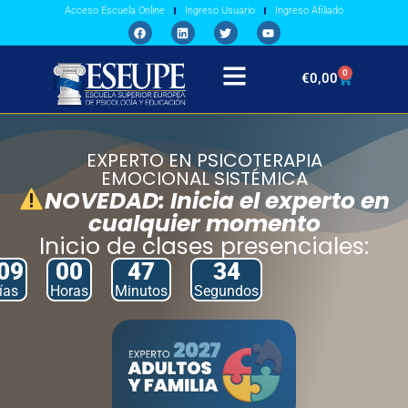
Acceso Escuela Online
Ingreso Usuario
Ingreso Afiliado
0
€
0,00
EXPERTO EN PSICOTERAPIA
EMOCIONAL SISTÉMICA
NOVEDAD: Inicia el experto en
cualquier momento
Inicio de clases presenciales:
09
00
47
33
ías
Horas
Minutos
Segundos