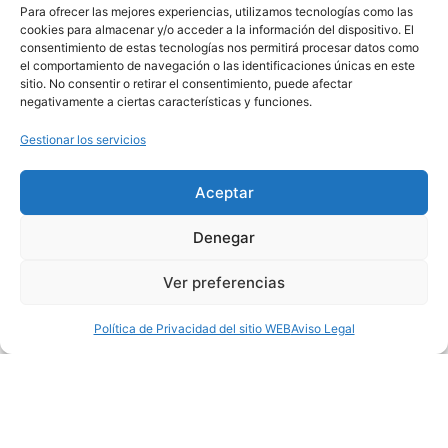
Para ofrecer las mejores experiencias, utilizamos tecnologías como las
cookies para almacenar y/o acceder a la información del dispositivo. El
consentimiento de estas tecnologías nos permitirá procesar datos como
el comportamiento de navegación o las identificaciones únicas en este
sitio. No consentir o retirar el consentimiento, puede afectar
negativamente a ciertas características y funciones.
Gestionar los servicios
DOCENTES ACTIVOS · CASOS CLÍNICOS REALES
· ADULTOS Y FAMILIA
Aceptar
Lo que hace
Denegar
verdaderamente
Ver preferencias
excepcional
este Experto
Política de Privacidad del sitio WEB
Aviso Legal
No es solo
lo que
aprenderás, sino
de quién lo
aprenderás
.
Nuestro claustro está compuesto por profesionales
en
Matricularme
Menú
activo
, con consultas propias y agendas clínicas reales