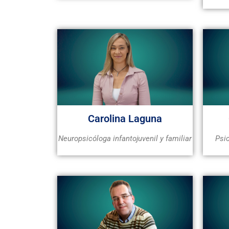
Carolina Laguna
Neuropsicóloga infantojuvenil y familiar
Psi