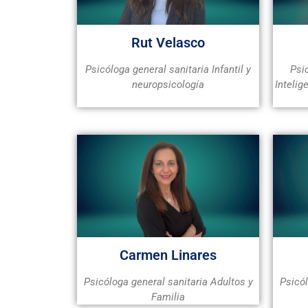
Rut Velasco
Psicóloga general sanitaria Infantil y
Psi
neuropsicología
Intelig
Carmen Linares
Psicóloga general sanitaria Adultos y
Psicól
Familia