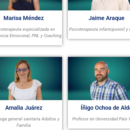
Marisa Méndez
Jaime Araque
coterapeuta especializada en
Psicoterapeuta infantojuvenil y 
encia Emocional, PNL y Coaching
Amalia Juárez
Íñigo Ochoa de Ald
oga general sanitaria Adultos y
Profesor en Universidad País
Familia