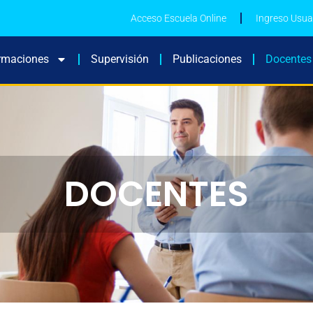
Acceso Escuela Online
Ingreso Usua
rmaciones
Supervisión
Publicaciones
Docentes
DOCENTES