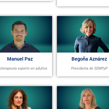
Manuel Paz
Begoña Aznárez
oterapeuta experto en adultos
Presidenta de SEMPyP