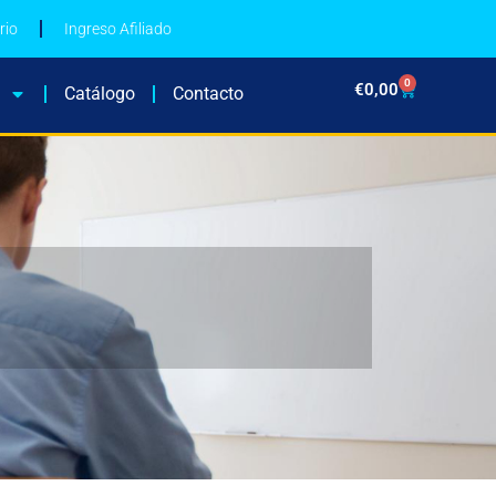
rio
Ingreso Afiliado
0
€
0,00
Catálogo
Contacto