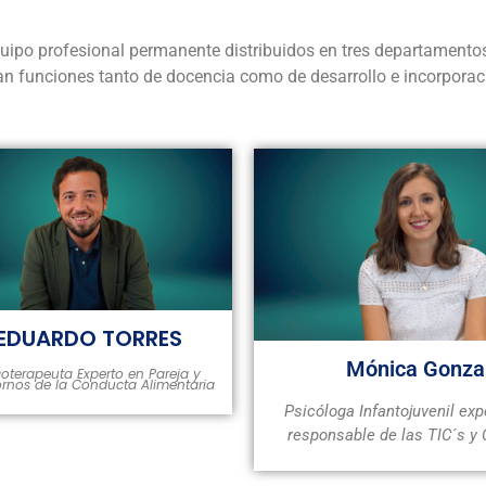
ipo profesional permanente distribuidos en tres departamentos
zan funciones tanto de docencia como de desarrollo e incorpora
EDUARDO TORRES
Mónica Gonza
coterapeuta Experto en Pareja y
ornos de la Conducta Alimentaria
Psicóloga Infantojuvenil exp
responsable de las TIC´s y