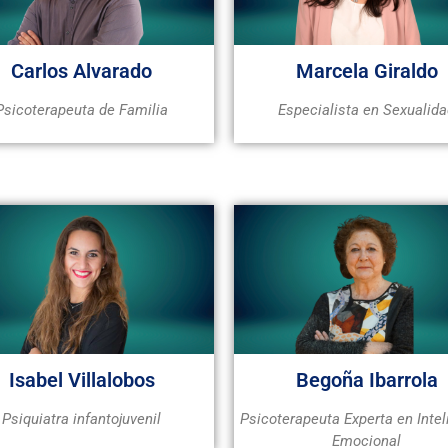
Carlos Alvarado
Marcela Giraldo
Psicoterapeuta de Familia
Especialista en Sexualid
Isabel Villalobos
Begoña Ibarrola
Psiquiatra infantojuvenil
Psicoterapeuta Experta en Intel
Emocional