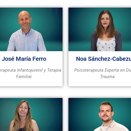
José María Ferro
Noa Sánchez-Cabez
rapeuta Infantojuvenil y Terapia
Psicoterapeuta Experta en Du
Familiar
Trauma