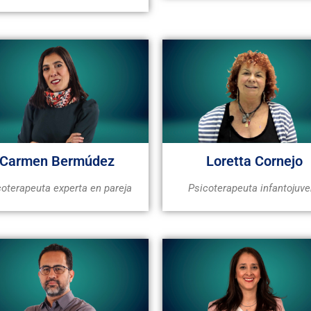
Carmen Bermúdez
Loretta Cornejo
coterapeuta experta en pareja
Psicoterapeuta infantojuve