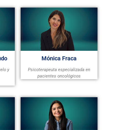
udo
Mónica Fraca
elo y
Psicoterapeuta especializada en
pacientes oncológicos