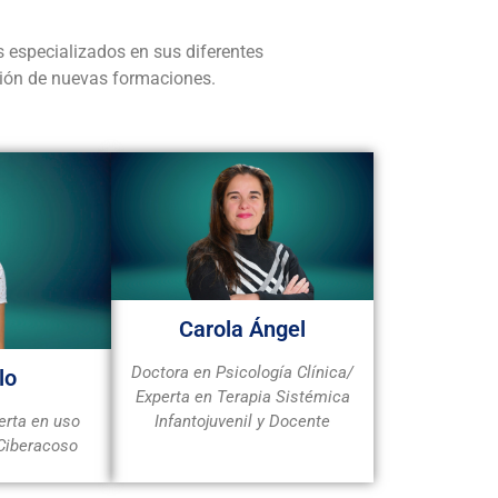
 especializados en sus diferentes
ción de nuevas formaciones.
Carola Ángel
Doctora en Psicología Clínica/
lo
Experta en Terapia Sistémica
Infantojuvenil y Docente
erta en uso
 Ciberacoso