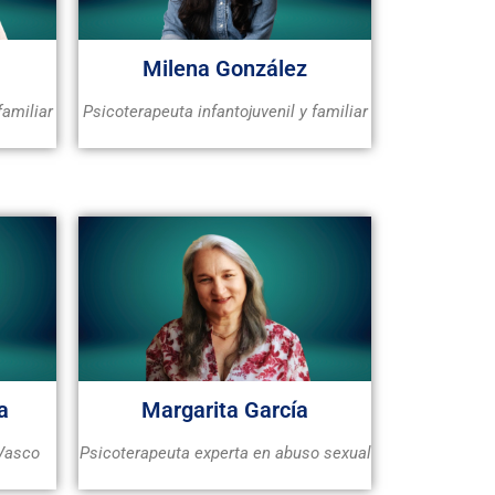
Milena González
familiar
Psicoterapeuta infantojuvenil y familiar
a
Margarita García
 Vasco
Psicoterapeuta experta en abuso sexual