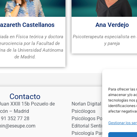
azareth Castellanos
Ana Verdejo
iada en Física teórica y doctora
Psicoterapeuta especialista en 
eurociencia por la Facultad de
y pareja
na de la Universidad Autónoma
de Madrid.
Para ofrecer las
Contacto
Links
almacenar y/o ac
tecnologías nos 
Juan XXIII 15b Pozuelo de
Norlan Digital Marketing Para
identificaciones 
rcón – Madrid
Psicólogos
afectar negativa
 91 352 77 28
Psicólogos Pozuelo
Gestionar los ser
in@eseupe.com
Editorial Sentir
Psicología Para Tod@s