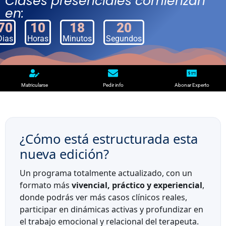
Clases presenciales comienzan
en:
70
10
18
19
Dias
Horas
Minutos
Segundos
Matricularse
Pedir info
Abonar Experto
¿Cómo está estructurada esta
nueva edición?
Un programa totalmente actualizado, con un
formato más
vivencial, práctico y experiencial
,
donde podrás ver más casos clínicos reales,
participar en dinámicas activas y profundizar en
el trabajo emocional y relacional del terapeuta.