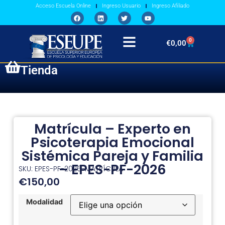
Acceso Escuela Online
Ingreso Usuario
Ingreso Afiliado
0
€
0,00
Tienda
Matrícula – Experto en
Psicoterapia Emocional
Sistémica Pareja y Familia
– EPES-PF-2026
SKU: EPES-PF-2026-MATRÍCULA
€
150,00
Modalidad