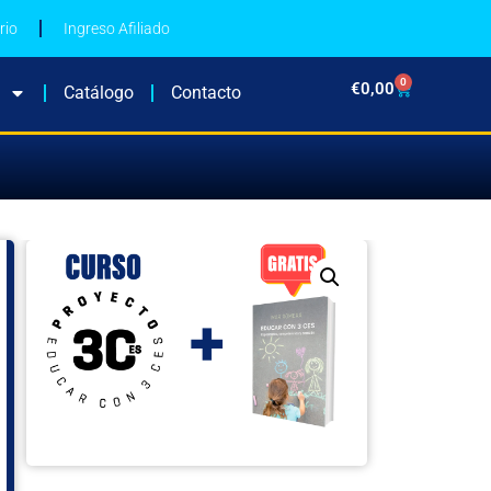
rio
Ingreso Afiliado
0
€
0,00
Catálogo
Contacto