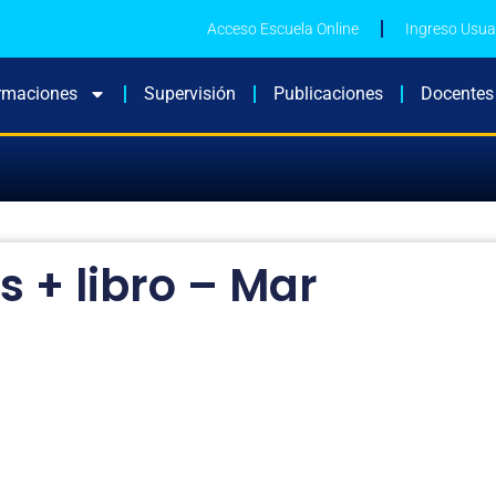
Acceso Escuela Online
Ingreso Usua
rmaciones
Supervisión
Publicaciones
Docentes
s + libro – Mar