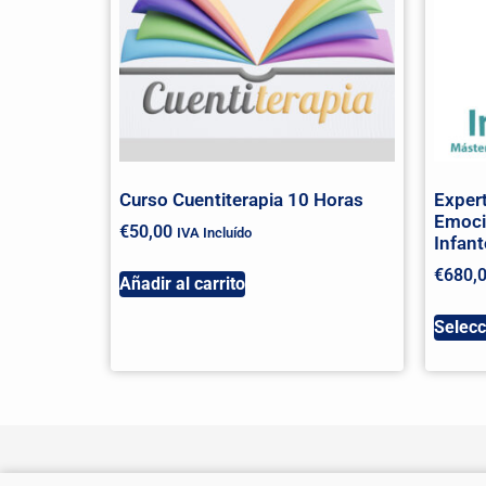
Curso Cuentiterapia 10 Horas
Expert
Emoci
€
50,00
IVA Incluído
Infan
€
680,
Añadir al carrito
Selecc