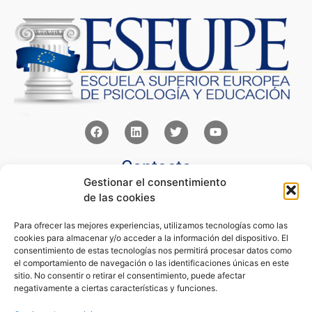
Contacto
Gestionar el consentimiento
Av Juan XXIII 15b Pozuelo de Alarcón – Madrid
de las cookies
+34 91 352 77 28
admin@eseupe.com
Para ofrecer las mejores experiencias, utilizamos tecnologías como las
cookies para almacenar y/o acceder a la información del dispositivo. El
Links
consentimiento de estas tecnologías nos permitirá procesar datos como
el comportamiento de navegación o las identificaciones únicas en este
Norlan Digital Marketing Para Psicólogos
sitio. No consentir o retirar el consentimiento, puede afectar
Psicólogos Pozuelo
negativamente a ciertas características y funciones.
Editorial Sentir