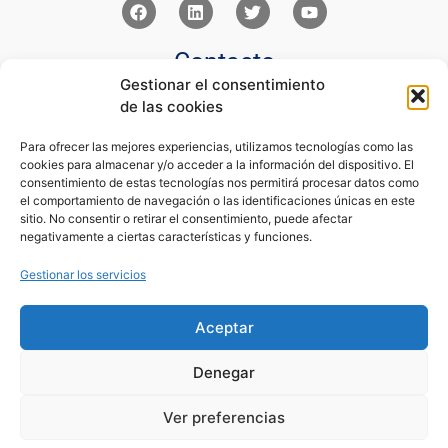
Contacto
Gestionar el consentimiento
Av Juan XXIII 15b Pozuelo de Alarcón – Madrid
de las cookies
+34 91 352 77 28
admin@eseupe.com
Para ofrecer las mejores experiencias, utilizamos tecnologías como las
cookies para almacenar y/o acceder a la información del dispositivo. El
Links
consentimiento de estas tecnologías nos permitirá procesar datos como
el comportamiento de navegación o las identificaciones únicas en este
Norlan Digital Marketing Para Psicólogos
sitio. No consentir o retirar el consentimiento, puede afectar
Psicólogos Pozuelo
negativamente a ciertas características y funciones.
Editorial Sentir
Psicología Para Tod@s
Gestionar los servicios
Legal
Aceptar
Condiciones de Uso y Venta
Aviso Legal
Denegar
Cookies
Política de Privacidad
Ver preferencias