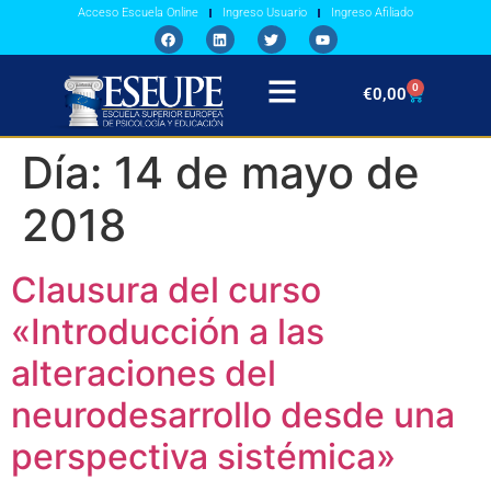
Acceso Escuela Online
Ingreso Usuario
Ingreso Afiliado
0
€
0,00
Día:
14 de mayo de
2018
Clausura del curso
«Introducción a las
alteraciones del
neurodesarrollo desde una
perspectiva sistémica»