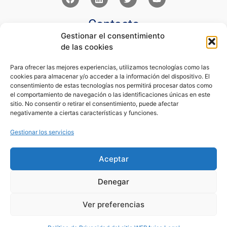
Contacto
Gestionar el consentimiento
Av Juan XXIII 15b Pozuelo de Alarcón – Madrid
de las cookies
+34 91 352 77 28
admin@eseupe.com
Para ofrecer las mejores experiencias, utilizamos tecnologías como las
cookies para almacenar y/o acceder a la información del dispositivo. El
Links
consentimiento de estas tecnologías nos permitirá procesar datos como
el comportamiento de navegación o las identificaciones únicas en este
Norlan Digital Marketing Para Psicólogos
sitio. No consentir o retirar el consentimiento, puede afectar
Psicólogos Pozuelo
negativamente a ciertas características y funciones.
Editorial Sentir
Psicología Para Tod@s
Gestionar los servicios
Legal
Aceptar
Condiciones de Uso y Venta
Aviso Legal
Denegar
Cookies
Política de Privacidad
Ver preferencias
Formaciones
Supervisión
Publicaciones
Docentes
Catálogo
Contacto