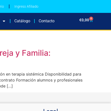
rio
Ingreso Afiliado
0
€
0,00
Catálogo
Contacto
eja y Familia:
ón en terapia sistémica Disponibilidad para
contrato Formación alumnos y profesionales
ede […]