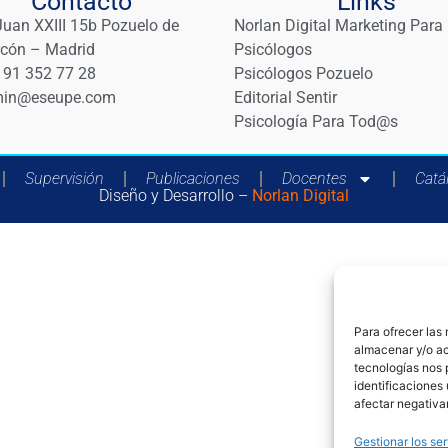
Contacto
Links
Juan XXIII 15b Pozuelo de
Norlan Digital Marketing Para
rcón – Madrid
Psicólogos
 91 352 77 28
Psicólogos Pozuelo
in@eseupe.com
Editorial Sentir
Psicología Para Tod@s
Supervisión
Publicaciones
Docentes
Catá
Diseño y Desarrollo –
Norlan Digital
Para ofrecer las
almacenar y/o ac
tecnologías nos 
identificaciones 
afectar negativa
Gestionar los ser