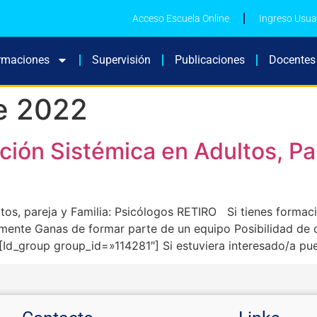
Acceso Escuela Online
Ingreso Usua
rmaciones
Supervisión
Publicaciones
Docentes
e 2022
ión Sistémica en Adultos, Par
os, pareja y Familia: Psicólogos RETIRO Si tienes formaci
mente Ganas de formar parte de un equipo Posibilidad de 
a [Id_group group_id=»114281″] Si estuviera interesado/a pu