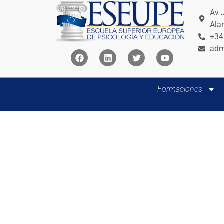
Av 
Ala
+34
adm
Formaciones