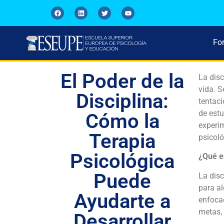
Fo
El Poder de la
La disc
vida. S
Disciplina:
tentaci
de estu
Cómo la
experim
Terapia
psicoló
Psicológica
¿Qué es
Puede
La disc
para al
Ayudarte a
enfocad
metas, 
Desarrollar