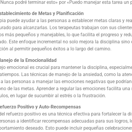
Nunca podré terminar esto» por «Puedo manejar esta tarea un p
stablecimiento de Metas y Planificación
pia puede ayudar a las personas a establecer metas claras y real
urado para alcanzarlas. Los terapeutas trabajan con sus cliente
s más pequeños y manejables, lo que facilita el progreso y red
do. Este enfoque incremental no solo mejora la disciplina sin
ión al permitir pequeños éxitos a lo largo del camino.
anejo de la Emocionalidad
jo emocional es crucial para mantener la disciplina, especial
atiempos. Las técnicas de manejo de la ansiedad, como la aten
a las personas a manejar las emociones negativas que podrían l
o de las metas. Aprender a regular las emociones facilita una 
los, en lugar de sucumbir al estrés o la frustración.
efuerzo Positivo y Auto-Recompensas
del refuerzo positivo es una técnica efectiva para fortalecer la d
ersonas a identificar recompensas adecuadas para sus logros, l
portamiento deseado. Esto puede incluir pequeñas celebracione