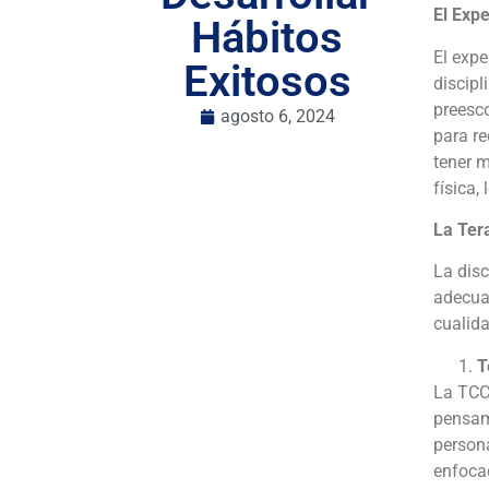
El Expe
Hábitos
El expe
Exitosos
discipl
preesco
agosto 6, 2024
para re
tener m
física,
La Ter
La disc
adecuad
cualida
T
La TCC 
pensami
persona
enfoca