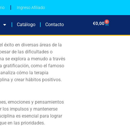
rio
Ingreso Afiliado
0
€
0,00
Catálogo
Contacto
l éxito en diversas áreas de la
pesar de las dificultades o
lina se explora a menudo a través
a gratificación, como el famoso
 analiza cómo la terapia
lina y crear hábitos positivos.
iones, emociones y pensamientos
ar los impulsos y mantenerse
ciplina es esencial para lograr
ue en las prioridades.