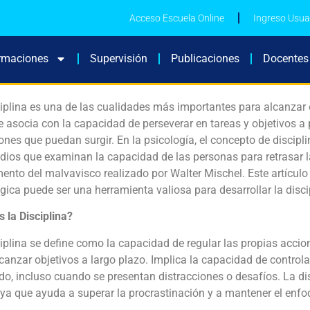
Acceso Escuela Online
Ingreso Usua
rmaciones
Supervisión
Publicaciones
Docentes
iplina es una de las cualidades más importantes para alcanzar e
e asocia con la capacidad de perseverar en tareas y objetivos a 
ones que puedan surgir. En la psicología, el concepto de discip
dios que examinan la capacidad de las personas para retrasar l
ento del malvavisco realizado por Walter Mischel. Este artículo
gica puede ser una herramienta valiosa para desarrollar la discip
 la Disciplina?
iplina se define como la capacidad de regular las propias acc
canzar objetivos a largo plazo. Implica la capacidad de control
o, incluso cuando se presentan distracciones o desafíos. La dis
ya que ayuda a superar la procrastinación y a mantener el enfoq