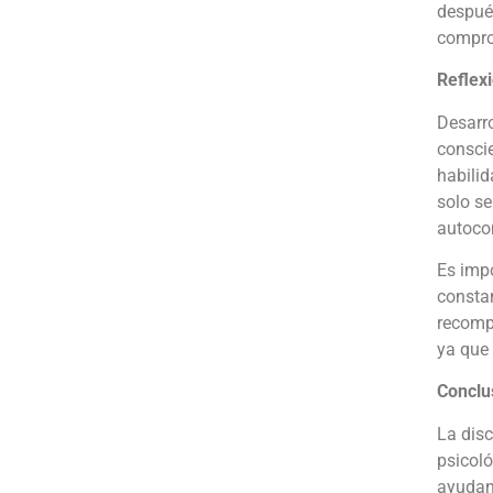
después
compro
Reflexi
Desarro
conscie
habilid
solo se
autocon
Es impo
constan
recompe
ya que 
Conclu
La disc
psicoló
ayudand