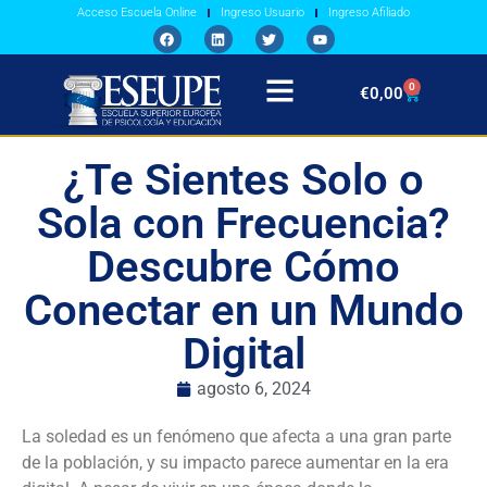
Acceso Escuela Online
Ingreso Usuario
Ingreso Afiliado
0
€
0,00
¿Te Sientes Solo o
Sola con Frecuencia?
Descubre Cómo
Conectar en un Mundo
Digital
agosto 6, 2024
La soledad es un fenómeno que afecta a una gran parte
de la población, y su impacto parece aumentar en la era