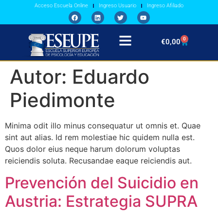
Acceso Escuela Online
Ingreso Usuario
Ingreso Afiliado
0
€
0,00
Autor:
Eduardo
Piedimonte
Minima odit illo minus consequatur ut omnis et. Quae
sint aut alias. Id rem molestiae hic quidem nulla est.
Quos dolor eius neque harum dolorum voluptas
reiciendis soluta. Recusandae eaque reiciendis aut.
Prevención del Suicidio en
Austria: Estrategia SUPRA