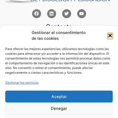
Contacto
Gestionar el consentimiento
Av Juan XXIII 15b Pozuelo de Alarcón – Madrid
de las cookies
+34 91 352 77 28
admin@eseupe.com
Para ofrecer las mejores experiencias, utilizamos tecnologías como las
cookies para almacenar y/o acceder a la información del dispositivo. El
Links
consentimiento de estas tecnologías nos permitirá procesar datos como
el comportamiento de navegación o las identificaciones únicas en este
Norlan Digital Marketing Para Psicólogos
sitio. No consentir o retirar el consentimiento, puede afectar
Psicólogos Pozuelo
negativamente a ciertas características y funciones.
Editorial Sentir
Psicología Para Tod@s
Gestionar los servicios
Legal
Aceptar
Condiciones de Uso y Venta
Aviso Legal
Denegar
Cookies