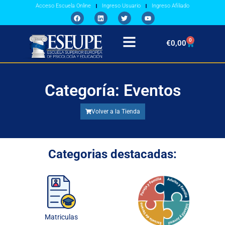
Acceso Escuela Online
Ingreso Usuario
Ingreso Afiliado
0
€
0,00
Categoría: Eventos
Volver a la Tienda
Categorias destacadas:
Matriculas