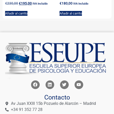
€
230,00
€
195,00
€
180,00
IVA Incluído
IVA Incluído
Añadir al carrito
Añadir al carrito
Contacto
Av Juan XXIII 15b Pozuelo de Alarcón – Madrid
+34 91 352 77 28