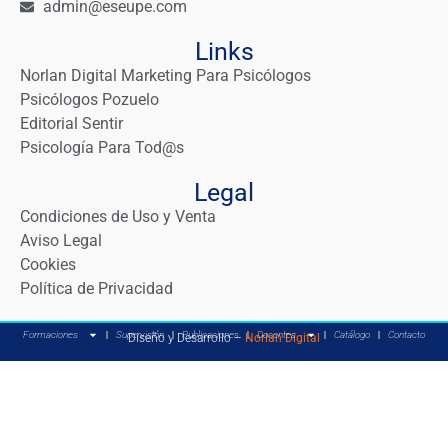
admin@eseupe.com
Links
Norlan Digital Marketing Para Psicólogos
Psicólogos Pozuelo
Editorial Sentir
Psicología Para Tod@s
Legal
Condiciones de Uso y Venta
Aviso Legal
Cookies
Política de Privacidad
Formaciones
Supervisión
Publicaciones
Docentes
Catálogo
Contacto
Diseño y Desarrollo –
Norlan Digital