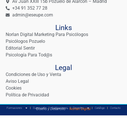
Av Juan XXIII 15b Pozuelo de Alarcón – Madrid
+34 91 352 77 28
admin@eseupe.com
Links
Norlan Digital Marketing Para Psicólogos
Psicólogos Pozuelo
Editorial Sentir
Psicología Para Tod@s
Legal
Condiciones de Uso y Venta
Aviso Legal
Cookies
Política de Privacidad
Formaciones
Supervisión
Publicaciones
Docentes
Catálogo
Contacto
Diseño y Desarrollo –
Norlan Digital