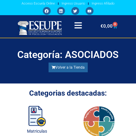
Acceso Escuela Online
Ingreso Usuario
Ingreso Afiliado
0
€
0,00
Categoría: ASOCIADOS
Volver a la Tienda
Categorias destacadas:
Matriculas