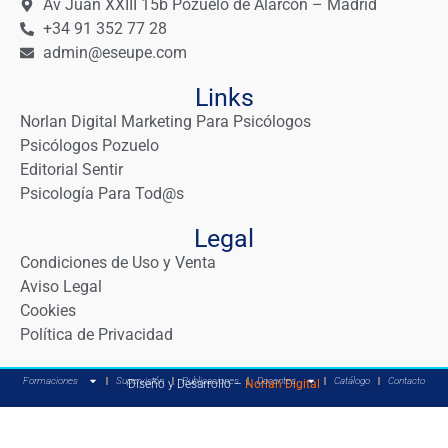
Av Juan XXIII 15b Pozuelo de Alarcón – Madrid
+34 91 352 77 28
admin@eseupe.com
Links
Norlan Digital Marketing Para Psicólogos
Psicólogos Pozuelo
Editorial Sentir
Psicología Para Tod@s
Legal
Condiciones de Uso y Venta
Aviso Legal
Cookies
Política de Privacidad
Formaciones
Supervisión
Publicaciones
Docentes
Catálogo
Contacto
Diseño y Desarrollo –
Norlan Digital