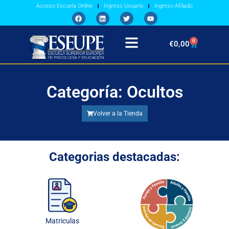
Acceso Escuela Online
Ingreso Usuario
Ingreso Afiliado
0
€
0,00
Categoría: Ocultos
Volver a la Tienda
Categorias destacadas:
Matriculas