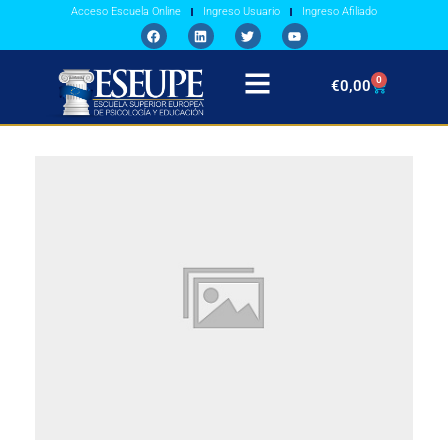
Acceso Escuela Online
Ingreso Usuario
Ingreso Afiliado
0
€
0,00