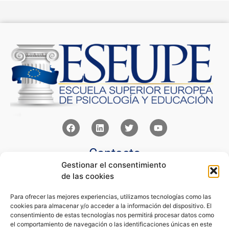
Contacto
Gestionar el consentimiento
Av Juan XXIII 15b Pozuelo de Alarcón – Madrid
de las cookies
+34 91 352 77 28
admin@eseupe.com
Para ofrecer las mejores experiencias, utilizamos tecnologías como las
cookies para almacenar y/o acceder a la información del dispositivo. El
Links
consentimiento de estas tecnologías nos permitirá procesar datos como
el comportamiento de navegación o las identificaciones únicas en este
Norlan Digital Marketing Para Psicólogos