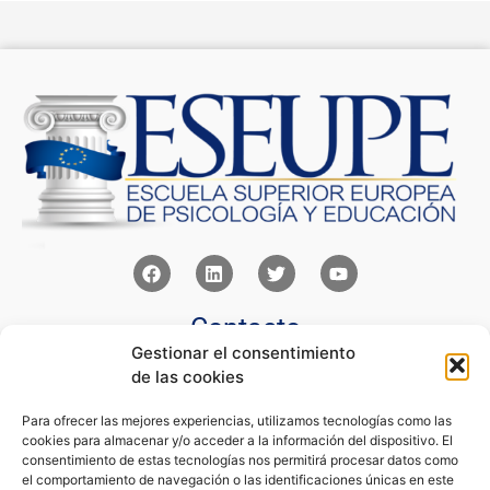
Contacto
Gestionar el consentimiento
Av Juan XXIII 15b Pozuelo de Alarcón – Madrid
de las cookies
+34 91 352 77 28
admin@eseupe.com
Para ofrecer las mejores experiencias, utilizamos tecnologías como las
cookies para almacenar y/o acceder a la información del dispositivo. El
Links
consentimiento de estas tecnologías nos permitirá procesar datos como
el comportamiento de navegación o las identificaciones únicas en este
Norlan Digital Marketing Para Psicólogos