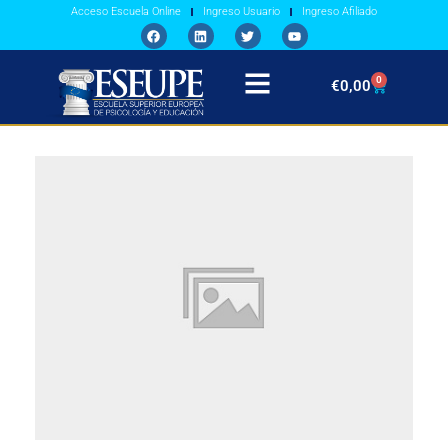
Acceso Escuela Online
Ingreso Usuario
Ingreso Afiliado
0
€
0,00