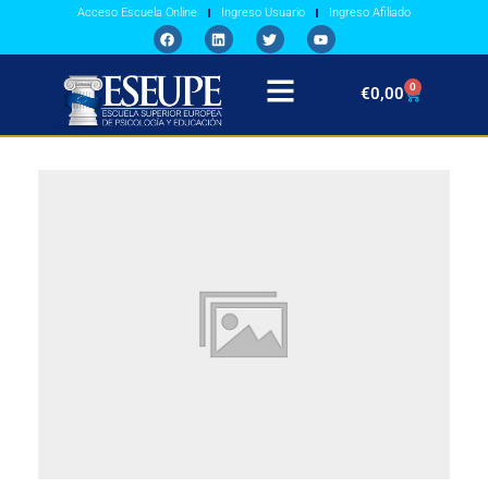
Acceso Escuela Online
Ingreso Usuario
Ingreso Afiliado
0
€
0,00