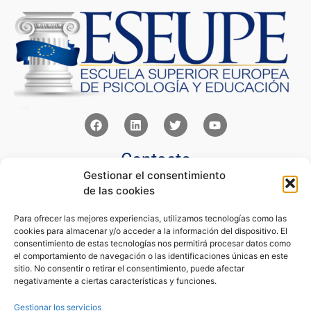
Contacto
Gestionar el consentimiento
Av Juan XXIII 15b Pozuelo de Alarcón – Madrid
de las cookies
+34 91 352 77 28
admin@eseupe.com
Para ofrecer las mejores experiencias, utilizamos tecnologías como las
cookies para almacenar y/o acceder a la información del dispositivo. El
Links
consentimiento de estas tecnologías nos permitirá procesar datos como
el comportamiento de navegación o las identificaciones únicas en este
Norlan Digital Marketing Para Psicólogos
sitio. No consentir o retirar el consentimiento, puede afectar
Psicólogos Pozuelo
negativamente a ciertas características y funciones.
Editorial Sentir
Psicología Para Tod@s
Gestionar los servicios