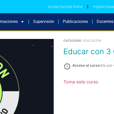
Acceso Escuela Online
Ingreso Usua
rmaciones
Supervisión
Publicaciones
Docentes
CATEGORÍA:
EDUCACIÓN
Educar con 3
Acceso al curso:
De por 
Toma este curso