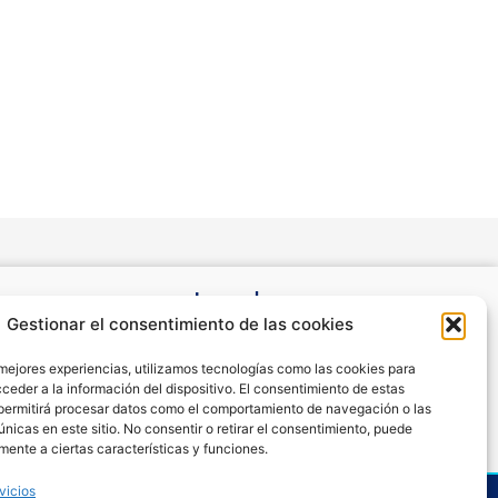
Legal
Gestionar el consentimiento de las cookies
Condiciones de Uso y Venta
Aviso Legal
 mejores experiencias, utilizamos tecnologías como las cookies para
Cookies
ceder a la información del dispositivo. El consentimiento de estas
Política de Privacidad
permitirá procesar datos como el comportamiento de navegación o las
únicas en este sitio. No consentir o retirar el consentimiento, puede
mente a ciertas características y funciones.
vicios