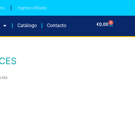
rio
Ingreso Afiliado
0
€
0,00
Catálogo
Contacto
 CES
vida