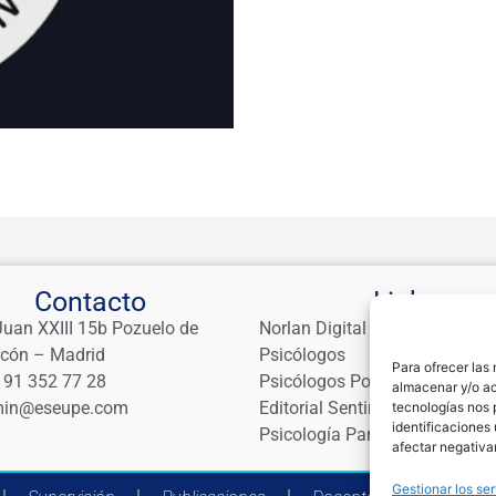
Contacto
Links
Juan XXIII 15b Pozuelo de
Norlan Digital Marketing Para
rcón – Madrid
Psicólogos
Para ofrecer las
 91 352 77 28
Psicólogos Pozuelo
almacenar y/o ac
in@eseupe.com
Editorial Sentir
tecnologías nos 
identificaciones 
Psicología Para Tod@s
afectar negativa
Gestionar los ser