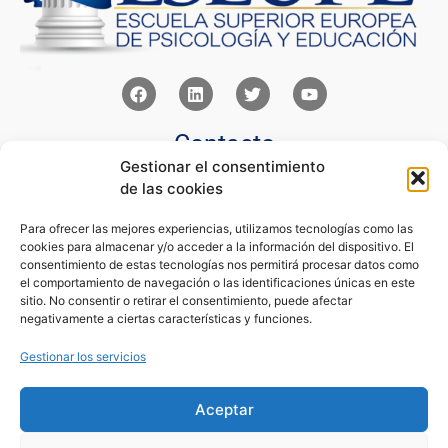
Contacto
Gestionar el consentimiento
Av Juan XXIII 15b Pozuelo de Alarcón – Madrid
de las cookies
+34 91 352 77 28
admin@eseupe.com
Para ofrecer las mejores experiencias, utilizamos tecnologías como las
cookies para almacenar y/o acceder a la información del dispositivo. El
Links
consentimiento de estas tecnologías nos permitirá procesar datos como
el comportamiento de navegación o las identificaciones únicas en este
Norlan Digital Marketing Para Psicólogos
sitio. No consentir o retirar el consentimiento, puede afectar
Psicólogos Pozuelo
negativamente a ciertas características y funciones.
Editorial Sentir
Psicología Para Tod@s
Gestionar los servicios
Legal
Aceptar
Condiciones de Uso y Venta