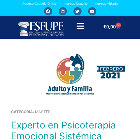
Acceso Escuela Online
Ingreso Usuario
Ingreso Afiliado
0
€
0,00
CATEGORÍA:
MASTER
Experto en Psicoterapia
Emocional Sistémica