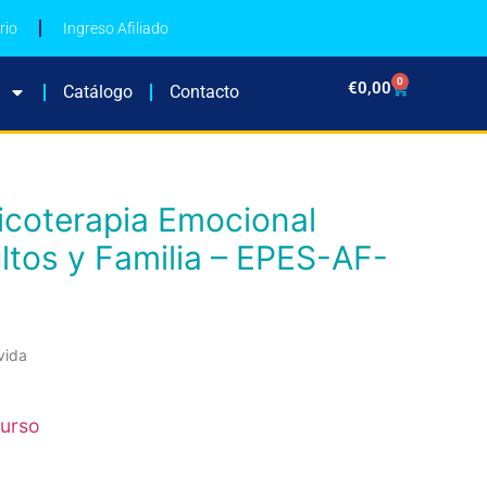
rio
Ingreso Afiliado
0
€
0,00
Catálogo
Contacto
ltos y Familia – EPES-AF-
vida
curso