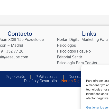
Contacto
Links
Juan XXIII 15b Pozuelo de
Norlan Digital Marketing Para
rcón – Madrid
Psicólogos
 91 352 77 28
Psicólogos Pozuelo
in@eseupe.com
Editorial Sentir
Psicología Para Tod@s
Supervisión
Publicaciones
Docentes
Catá
Diseño y Desarrollo –
Norlan Digital
Para ofrecer las
almacenar y/o ac
tecnologías nos 
identificaciones 
afectar negativa
Gestionar los ser