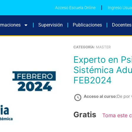
Acceso Escuela Online
Ingreso Usua
rmaciones
Supervisión
Publicaciones
Docentes
CATEGORÍA:
MASTER
Experto en Psicoterapia Emocional
Sistémica Adu
FEB2024
Acceso al curso:
De por 
Gratis
Toma este 