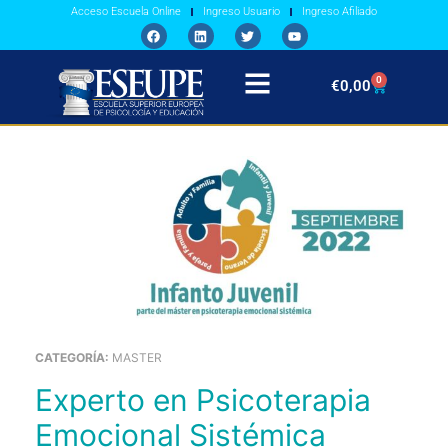
Acceso Escuela Online
Ingreso Usuario
Ingreso Afiliado
0
€
0,00
CATEGORÍA:
MASTER
Experto en Psicoterapia
Emocional Sistémica