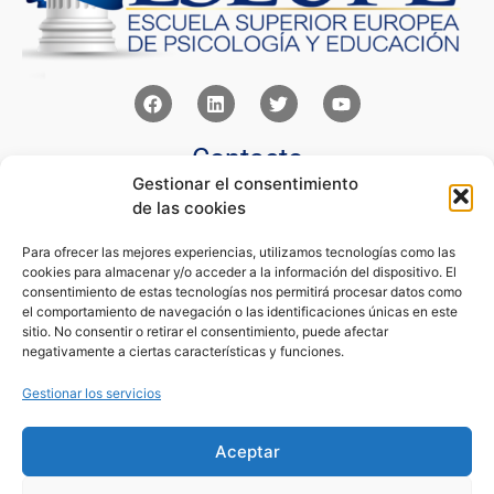
Contacto
Gestionar el consentimiento
Av Juan XXIII 15b Pozuelo de Alarcón – Madrid
de las cookies
+34 91 352 77 28
admin@eseupe.com
Para ofrecer las mejores experiencias, utilizamos tecnologías como las
cookies para almacenar y/o acceder a la información del dispositivo. El
Links
consentimiento de estas tecnologías nos permitirá procesar datos como
el comportamiento de navegación o las identificaciones únicas en este
Norlan Digital Marketing Para Psicólogos
sitio. No consentir o retirar el consentimiento, puede afectar
Psicólogos Pozuelo
negativamente a ciertas características y funciones.
Editorial Sentir
Psicología Para Tod@s
Gestionar los servicios
Legal
Aceptar
Condiciones de Uso y Venta