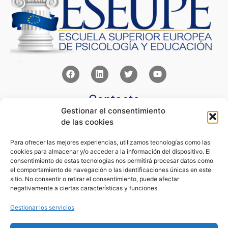
Contacto
Gestionar el consentimiento
Av Juan XXIII 15b Pozuelo de Alarcón – Madrid
de las cookies
+34 91 352 77 28
admin@eseupe.com
Para ofrecer las mejores experiencias, utilizamos tecnologías como las
cookies para almacenar y/o acceder a la información del dispositivo. El
Links
consentimiento de estas tecnologías nos permitirá procesar datos como
el comportamiento de navegación o las identificaciones únicas en este
Norlan Digital Marketing Para Psicólogos
sitio. No consentir o retirar el consentimiento, puede afectar
Psicólogos Pozuelo
negativamente a ciertas características y funciones.
Editorial Sentir
Psicología Para Tod@s
Gestionar los servicios