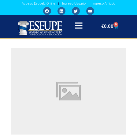
Acceso Escuela Online
Ingreso Usuario
Ingreso Afiliado
0
€
0,00