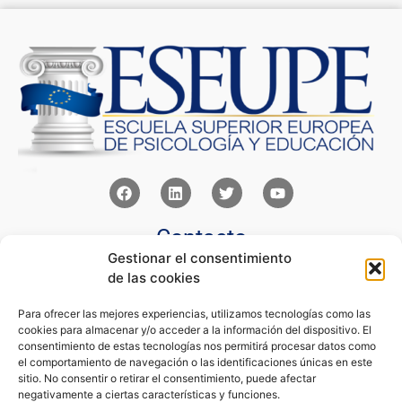
Contacto
Gestionar el consentimiento
Av Juan XXIII 15b Pozuelo de Alarcón – Madrid
de las cookies
+34 91 352 77 28
admin@eseupe.com
Para ofrecer las mejores experiencias, utilizamos tecnologías como las
cookies para almacenar y/o acceder a la información del dispositivo. El
Links
consentimiento de estas tecnologías nos permitirá procesar datos como
el comportamiento de navegación o las identificaciones únicas en este
Norlan Digital Marketing Para Psicólogos
sitio. No consentir o retirar el consentimiento, puede afectar
Psicólogos Pozuelo
negativamente a ciertas características y funciones.