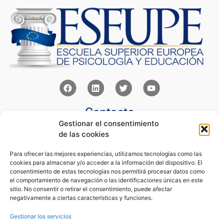
Contacto
Gestionar el consentimiento
Av Juan XXIII 15b Pozuelo de Alarcón – Madrid
de las cookies
+34 91 352 77 28
admin@eseupe.com
Para ofrecer las mejores experiencias, utilizamos tecnologías como las
cookies para almacenar y/o acceder a la información del dispositivo. El
Links
consentimiento de estas tecnologías nos permitirá procesar datos como
el comportamiento de navegación o las identificaciones únicas en este
Norlan Digital Marketing Para Psicólogos
sitio. No consentir o retirar el consentimiento, puede afectar
Psicólogos Pozuelo
negativamente a ciertas características y funciones.
Editorial Sentir
Psicología Para Tod@s
Gestionar los servicios