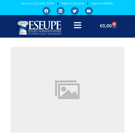
Acceso Escuela Online
Ingreso Usuario
Ingreso Afiliado
0
€
0,00