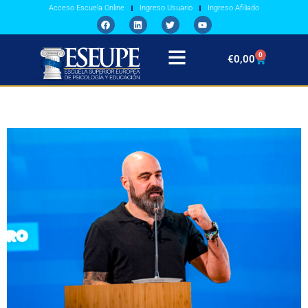
Acceso Escuela Online
Ingreso Usuario
Ingreso Afiliado
0
€
0,00