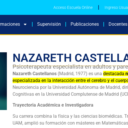
Acceso Escuela Online
Ingreso Usua
rmaciones
Supervisión
Publicaciones
Docentes
NAZARETH CASTELL
Psicoterapeuta especialista en adultos y par
Nazareth Castellanos
(Madrid, 1977) es una
destacada
n
especializada en la interacción entre el cerebro y el cuerp
Neurociencia por la Universidad Autónoma de Madrid, diri
Cognitivas en la Universidad Complutense de Madrid (UCM)
Trayectoria Académica e Investigadora
Su carrera combina la física y las ciencias biomédicas. T
UAM, amplió su formación con másteres en Matemáticas A