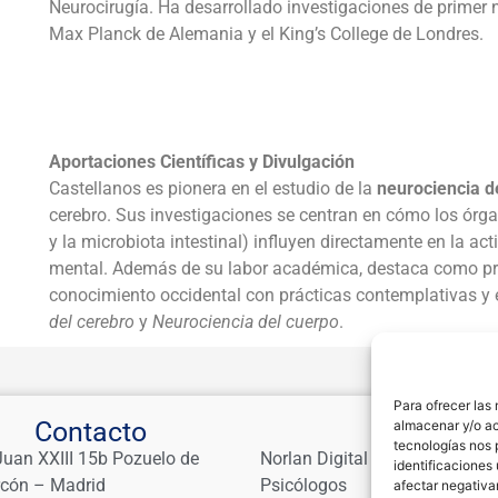
Neurocirugía. Ha desarrollado investigaciones de primer 
Max Planck de Alemania
y el
King’s College de Londres
.
Aportaciones Científicas y Divulgación
Castellanos es pionera en el estudio de la
neurociencia d
cerebro. Sus investigaciones se centran en cómo los órg
y la microbiota intestinal) influyen directamente en la act
mental. Además de su labor académica, destaca como prolí
conocimiento occidental con prácticas contemplativas y
del cerebro
y
Neurociencia del cuerpo
.
Para ofrecer las
Contacto
Links
almacenar y/o ac
tecnologías nos 
Juan XXIII 15b Pozuelo de
Norlan Digital Marketing Para
identificaciones 
rcón – Madrid
Psicólogos
afectar negativa