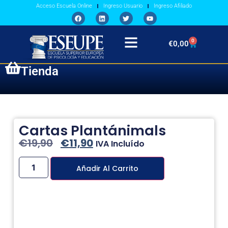
Acceso Escuela Online
Ingreso Usuario
Ingreso Afiliado
0
€
0,00
Tienda
Cartas Plantánimals
€
19,90
€
11,90
IVA Incluído
Añadir Al Carrito