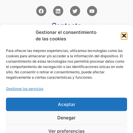
Contacto
Gestionar el consentimiento
Av Juan XXIII 15b Pozuelo de Alarcón – Madrid
de las cookies
+34 91 352 77 28
admin@eseupe.com
Para ofrecer las mejores experiencias, utilizamos tecnologías como las
cookies para almacenar y/o acceder a la información del dispositivo. El
Links
consentimiento de estas tecnologías nos permitirá procesar datos como
el comportamiento de navegación o las identificaciones únicas en este
Norlan Digital Marketing Para Psicólogos
sitio. No consentir o retirar el consentimiento, puede afectar
Psicólogos Pozuelo
negativamente a ciertas características y funciones.
Editorial Sentir
Psicología Para Tod@s
Gestionar los servicios
Legal
Aceptar
Condiciones de Uso y Venta
Aviso Legal
Denegar
Cookies
Política de Privacidad
Ver preferencias