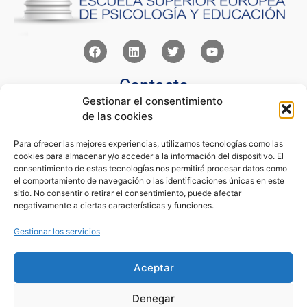
Contacto
Gestionar el consentimiento
Av Juan XXIII 15b Pozuelo de Alarcón – Madrid
de las cookies
+34 91 352 77 28
admin@eseupe.com
Para ofrecer las mejores experiencias, utilizamos tecnologías como las
cookies para almacenar y/o acceder a la información del dispositivo. El
Links
consentimiento de estas tecnologías nos permitirá procesar datos como
el comportamiento de navegación o las identificaciones únicas en este
Norlan Digital Marketing Para Psicólogos
sitio. No consentir o retirar el consentimiento, puede afectar
Psicólogos Pozuelo
negativamente a ciertas características y funciones.
Editorial Sentir
Psicología Para Tod@s
Gestionar los servicios
Legal
Aceptar
Condiciones de Uso y Venta
Aviso Legal
Denegar