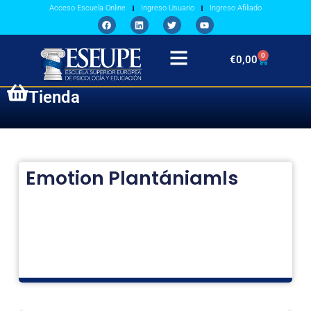
Acceso Escuela Online
Ingreso Usuario
Ingreso Afiliado
0
€
0,00
Tienda
Emotion Plantániamls