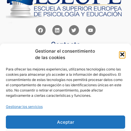
Contacto
Gestionar el consentimiento
Av Juan XXIII 15b Pozuelo de Alarcón – Madrid
de las cookies
+34 91 352 77 28
admin@eseupe.com
Para ofrecer las mejores experiencias, utilizamos tecnologías como las
cookies para almacenar y/o acceder a la información del dispositivo. El
Links
consentimiento de estas tecnologías nos permitirá procesar datos como
el comportamiento de navegación o las identificaciones únicas en este
Norlan Digital Marketing Para Psicólogos
sitio. No consentir o retirar el consentimiento, puede afectar
Psicólogos Pozuelo
negativamente a ciertas características y funciones.
Editorial Sentir
Psicología Para Tod@s
Gestionar los servicios
Legal
Aceptar
Condiciones de Uso y Venta