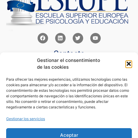
Contacto
Gestionar el consentimiento
Av Juan XXIII 15b Pozuelo de Alarcón – Madrid
de las cookies
+34 91 352 77 28
admin@eseupe.com
Para ofrecer las mejores experiencias, utilizamos tecnologías como las
cookies para almacenar y/o acceder a la información del dispositivo. El
Links
consentimiento de estas tecnologías nos permitirá procesar datos como
el comportamiento de navegación o las identificaciones únicas en este
Norlan Digital Marketing Para Psicólogos
sitio. No consentir o retirar el consentimiento, puede afectar
Psicólogos Pozuelo
negativamente a ciertas características y funciones.
Editorial Sentir
Psicología Para Tod@s
Gestionar los servicios
Legal
Aceptar