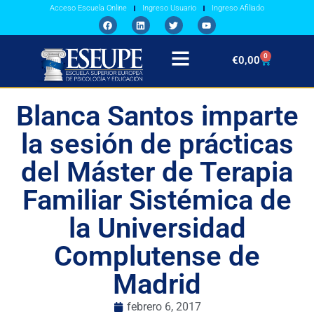
Acceso Escuela Online
Ingreso Usuario
Ingreso Afiliado
0
€
0,00
Blanca Santos imparte
la sesión de prácticas
del Máster de Terapia
Familiar Sistémica de
la Universidad
Complutense de
Madrid
febrero 6, 2017