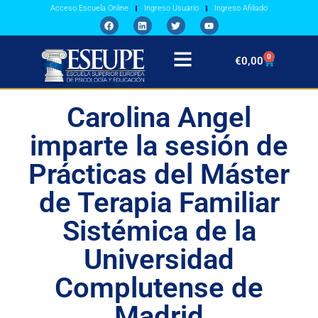
Acceso Escuela Online
Ingreso Usuario
Ingreso Afiliado
0
€
0,00
Carolina Angel
imparte la sesión de
Prácticas del Máster
de Terapia Familiar
Sistémica de la
Universidad
Complutense de
Madrid