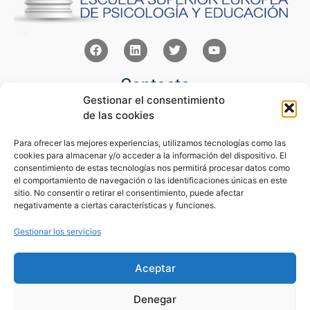
Contacto
Gestionar el consentimiento
Av Juan XXIII 15b Pozuelo de Alarcón – Madrid
de las cookies
+34 91 352 77 28
admin@eseupe.com
Para ofrecer las mejores experiencias, utilizamos tecnologías como las
cookies para almacenar y/o acceder a la información del dispositivo. El
Links
consentimiento de estas tecnologías nos permitirá procesar datos como
el comportamiento de navegación o las identificaciones únicas en este
Norlan Digital Marketing Para Psicólogos
sitio. No consentir o retirar el consentimiento, puede afectar
Psicólogos Pozuelo
negativamente a ciertas características y funciones.
Editorial Sentir
Psicología Para Tod@s
Gestionar los servicios
Legal
Aceptar
Condiciones de Uso y Venta
Aviso Legal
Denegar