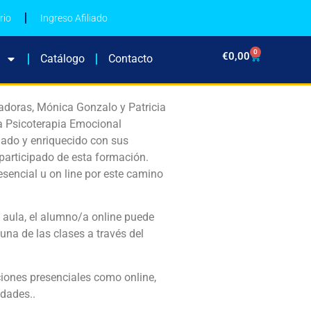
rio
Ingreso Afiliado
0
€
0,00
Catálogo
Contacto
nadoras, Mónica Gonzalo y Patricia
a Psicoterapia Emocional
ado y enriquecido con sus
participado de esta formación.
encial u on line por este camino
aula, el alumno/a online puede
una de las clases a través del
iones presenciales como online,
idades..