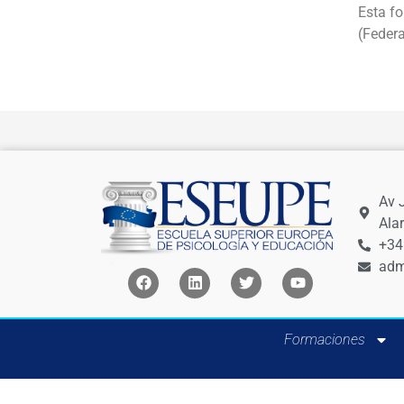
Esta fo
(Feder
Av 
Ala
+34
adm
Formaciones