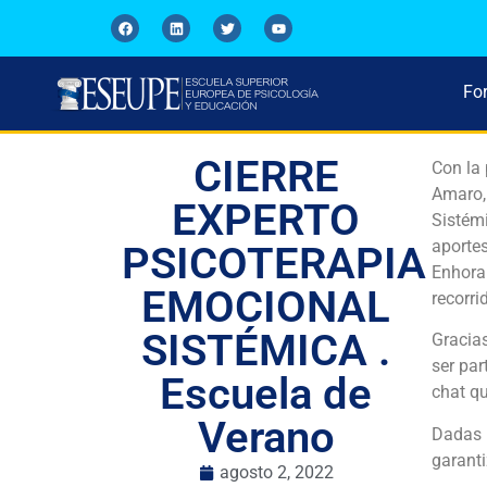
Fo
CIERRE
Con la 
Amaro,
EXPERTO
Sistém
aportes
PSICOTERAPIA
Enhora
EMOCIONAL
recorri
SISTÉMICA .
Gracia
ser par
Escuela de
chat qu
Verano
Dadas 
garanti
agosto 2, 2022