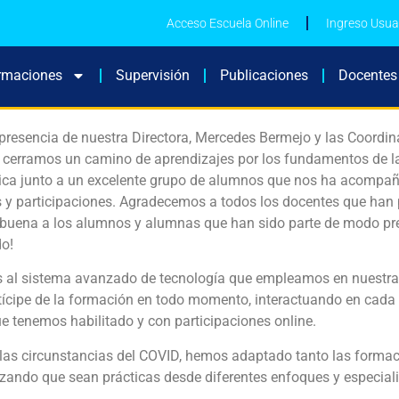
Acceso Escuela Online
Ingreso Usua
rmaciones
Supervisión
Publicaciones
Docentes
presencia de nuestra Directora, Mercedes Bermejo y las Coordi
 cerramos un camino de aprendizajes por los fundamentos de l
ica junto a un excelente grupo de alumnos que nos ha acompañ
 y participaciones. Agradecemos a todos los docentes que han 
buena a los alumnos y alumnas que han sido parte de modo pres
do!
s al sistema avanzado de tecnología que empleamos en nuestra 
tícipe de la formación en todo momento, interactuando en cada 
e tenemos habilitado y con participaciones online.
las circunstancias del COVID, hemos adaptado tanto las formac
zando que sean prácticas desde diferentes enfoques y especial