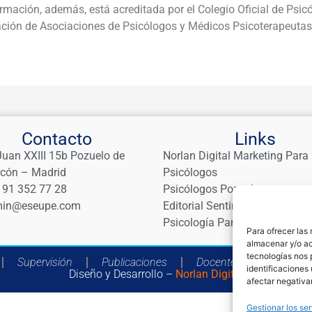
rmación, además, está acreditada por el Colegio Oficial de Ps
ación de Asociaciones de Psicólogos y Médicos Psicoterapeuta
Contacto
Links
Juan XXIII 15b Pozuelo de
Norlan Digital Marketing Para
rcón – Madrid
Psicólogos
 91 352 77 28
Psicólogos Pozuelo
in@eseupe.com
Editorial Sentir
Psicología Para Tod@s
Para ofrecer las
almacenar y/o ac
tecnologías nos 
Supervisión
Publicaciones
Docentes
Catá
identificaciones 
Diseño y Desarrollo –
Norlan Digital
afectar negativa
Gestionar los ser