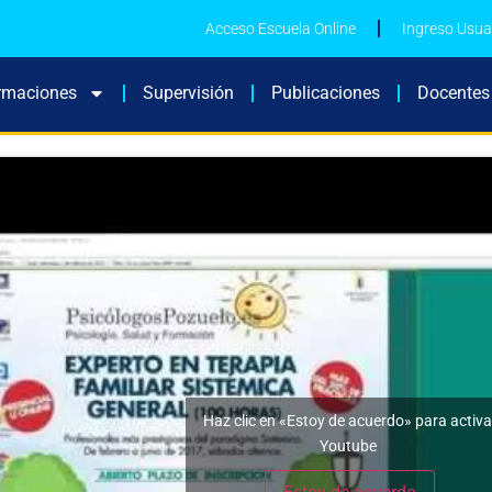
Acceso Escuela Online
Ingreso Usua
rmaciones
Supervisión
Publicaciones
Docentes
Haz clic en «Estoy de acuerdo» para activa
Youtube