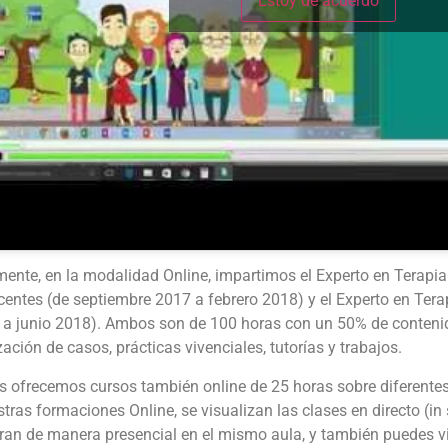
Estoy de acuerdo
ente, en la modalidad Online, impartimos el Experto en Terapia
entes (de septiembre 2017 a febrero 2018) y el Experto en Tera
 a junio 2018). Ambos son de 100 horas con un 50% de contenido
zación de casos, prácticas vivenciales, tutorías y trabajos.
 ofrecemos cursos también online de 25 horas sobre diferentes
tras formaciones Online, se visualizan las clases en directo (in
ran de manera presencial en el mismo aula, y también puedes vi