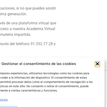
aciones, si no que puedes asistir
tima generación.
vés de una plataforma virtual que
acceso a nuestra Academia Virtual
 materia impartida.
ravés del teléfono 91.352.77.28 y
Gestionar el consentimiento de las cookies
 mejores experiencias, utilizamos tecnologías como las cookies para
Legal
ceder a la información del dispositivo. El consentimiento de estas
permitirá procesar datos como el comportamiento de navegación o las
Condiciones de Uso y Venta
únicas en este sitio. No consentir o retirar el consentimiento, puede
Aviso Legal
mente a ciertas características y funciones.
Cookies
vicios
Política de Privacidad