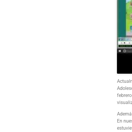
Actualm
Adolesc
febrero
visuali
Además
En nues
estuvie