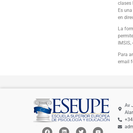
clases 
Es una 
en dire
La form
permite
IMSIS, 
Para am
email 
Av 
Ala
+34
adm