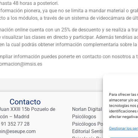
hasta 48 horas a posteriori.
formación pionera, ya que no se limita a mandar material o grab
cto a los módulos, a través de un sistema de videocámara de úl
ación online cuenta con un 25% de descuento y se realiza a tra
 visualizar las clases en directo y participar. Además tendrías 
en la cual podrás obtener información complementaria sobre la
pliar información puedes ponerte en contacto con nosotros a t
formacion@imsis.es
Para ofrecer las
Contacto
Links
almacenar y/o ac
tecnologías nos 
Juan XXIII 15b Pozuelo de
Norlan Digital Marketing Para
identificaciones 
rcón – Madrid
Psicólogos
afectar negativa
 91 352 77 28
Psicólogos Pozuelo
Gestionar los ser
in@eseupe.com
Editorial Sentir