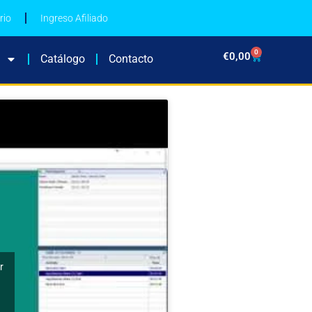
rio
Ingreso Afiliado
0
€
0,00
Catálogo
Contacto
r