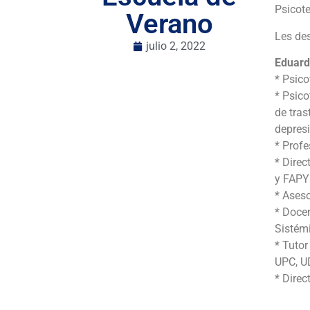
Psicot
Verano
Les des
julio 2, 2022
Eduard
* Psico
* Psico
de tras
depresi
* Profe
* Direc
y FAP
* Aseso
* Doce
Sistém
* Tuto
UPC, U
* Direc