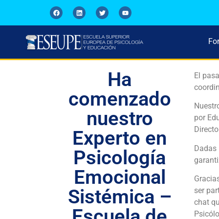
Fo
Ha
El pasa
coordi
comenzado
Nuestr
nuestro
por Edu
Directo
Experto en
Dadas 
Psicología
garanti
Emocional
Gracia
Sistémica –
ser par
chat qu
Escuela de
Psicól