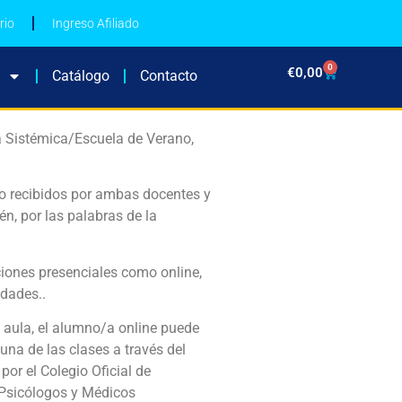
rio
Ingreso Afiliado
0
€
0,00
Catálogo
Contacto
ía Sistémica/Escuela de Verano,
do recibidos por ambas docentes y
n, por las palabras de la
iones presenciales como online,
idades..
aula, el alumno/a online puede
una de las clases a través del
or el Colegio Oficial de
Psicólogos y Médicos