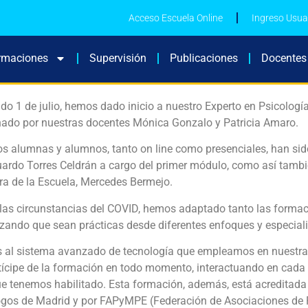
Acceso Escuela Online
Ingreso Usua
rmaciones
Supervisión
Publicaciones
Docentes
do 1 de julio, hemos dado inicio a nuestro Experto en Psicolog
nado por nuestras docentes Mónica Gonzalo y Patricia Amaro.
os alumnas y alumnos, tanto on line como presenciales, han si
ardo Torres Celdrán a cargo del primer módulo, como así tambié
ra de la Escuela, Mercedes Bermejo.
las circunstancias del COVID, hemos adaptado tanto las formac
zando que sean prácticas desde diferentes enfoques y especial
s al sistema avanzado de tecnología que empleamos en nuestra 
tícipe de la formación en todo momento, interactuando en cada 
e tenemos habilitado. Esta formación, además, está acreditada p
ogos de Madrid y por FAPyMPE (Federación de Asociaciones de 