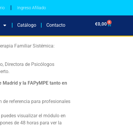
rio
Ingreso Afiliado
0
€
0,00
Catálogo
Contacto
erapia Familiar Sistémica:
o, Directora de Psicólogos
erto.
de Madrid y la FAPyMPE tanto en
 de referencia para profesionales
.
, puedes visualizar el módulo en
pones de 48 horas para ver la