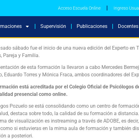
Acceso Escuela Online
Ingreso Usua
rmaciones
Supervisión
Publicaciones
Docentes
sado sábado fue el inicio de una nueva edición del Experto en T
, Pareja y Familia.
entación de esta formación la llevaron a cabo Mercedes Bermej
o, Eduardo Torres y Mónica Fraca, ambos coordinadores del Exp
ormación está acreditada por el Colegio Oficial de Psicólogos 
alidad presencial como online.
ogos Pozuelo se está consolidando como un centro de formación
alud, destaca sobre todo, la calidad de su formación a distancia
ema de visualización es instreaming a través de ADOBE, es decir
 como si estuvieras en la mima aula de formación y también dis
ón a posteriori.