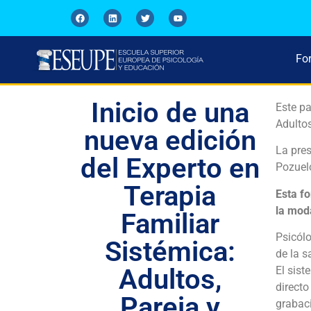
Fo
Inicio de una
Este pa
Adultos
nueva edición
La pres
del Experto en
Pozuel
Terapia
Esta f
la mod
Familiar
Psicól
Sistémica:
de la s
Adultos,
El sist
directo
Pareja y
grabaci