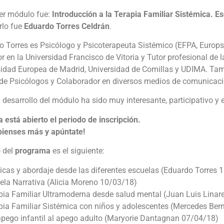
mer módulo fue:
Introducción a la Terapia Familiar Sistémica. E
rlo fue
Eduardo Torres Celdrán
.
o Torres es Psicólogo y Psicoterapeuta Sistémico (EFPA, Europs
r en la Universidad Francisco de Vitoria y Tutor profesional de l
sidad Europea de Madrid, Universidad de Comillas y UDIMA. Tam
l de Psicólogos y Colaborador en diversos medios de comunicaci
 desarrollo del módulo ha sido muy interesante, participativo y
 está abierto el periodo de inscripción.
 pienses más y apúntate!
o del
programa
es el siguiente:
icas y abordaje desde las diferentes escuelas (Eduardo Torres 
ela Narrativa (Alicia Moreno 10/03/18)
apia Familiar Ultramoderna desde salud mental (Juan Luis Linar
apia Familiar Sistémica con niños y adolescentes (Mercedes Be
apego infantil al apego adulto (Maryorie Dantagnan 07/04/18)