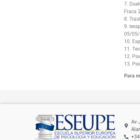
7. Duel
Fraca 
8. Tras
9. tera
05/05/
10. Ex
11. Te
12. Psi
13. Ps
Para m
Av 
Ala
+34