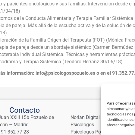
o y pacientes oncológicos y sus familias. Intervención desde e
21/04/18)
tornos de la Conducta Alimentaria y Terapia Familiar Sistémica
pia de pareja. Más allá de la escucha activa y de la solución de 
18)
ploración de la Familia Origen del Terapeuta (FOT) (Mónica Fra
rapia de pareja desde un abordaje sistémico (Carmen Bermúdez
coterapia Individual Sistémica. Técnicas y herramientas práctic
icodrama y Terapia Sistémica (Teodoro Herranz 30/06/18)
ás información: info@psicologospozuelo.es o en el 91.352.77
Para ofrecer las
Contacto
Links
almacenar y/o ac
tecnologías nos 
Juan XXIII 15b Pozuelo de
Norlan Digital Marketing Para
identificaciones 
rcón – Madrid
Psicólogos
afectar negativa
 91 352 77 28
Psicólogos Pozuelo