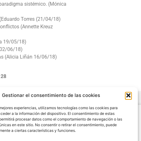
l paradigma sistémico. (Mónica
 (Eduardo Torres (21/04/18)
conflictos (Annette Kreuz
ca 19/05/18)
 02/06/18)
as (Alicia Liñán 16/06/18)
.28
Gestionar el consentimiento de las cookies
 mejores experiencias, utilizamos tecnologías como las cookies para
Legal
ceder a la información del dispositivo. El consentimiento de estas
permitirá procesar datos como el comportamiento de navegación o las
Condiciones de Uso y Venta
únicas en este sitio. No consentir o retirar el consentimiento, puede
Aviso Legal
mente a ciertas características y funciones.
Cookies