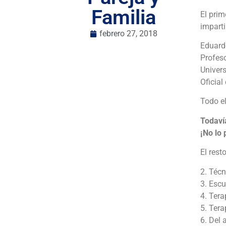
Familia
El pri
imparti
febrero 27, 2018
Eduard
Profeso
Univer
Oficia
Todo el
Todavía
¡No lo
El rest
2. Técn
3. Escu
4. Ter
5. Ter
6. Del 