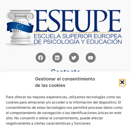
Contacto
Gestionar el consentimiento
Av Juan XXIII 15b Pozuelo de Alarcón – Madrid
de las cookies
+34 91 352 77 28
admin@eseupe.com
Para ofrecer las mejores experiencias, utilizamos tecnologías como las
cookies para almacenar y/o acceder a la información del dispositivo. El
Links
consentimiento de estas tecnologías nos permitirá procesar datos como
el comportamiento de navegación o las identificaciones únicas en este
Norlan Digital Marketing Para Psicólogos
sitio. No consentir o retirar el consentimiento, puede afectar
Psicólogos Pozuelo
negativamente a ciertas características y funciones.
Editorial Sentir