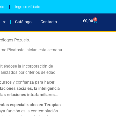
rio
Ingreso Afiliado
0
€
0,00
Catálogo
Contacto
icólogos Pozuelo.
aime Picatoste inician esta semana
itiéndose la incorporación de
anizados por criterios de edad.
ecursos y confianza para hacer
elaciones sociales, la inteligencia
 las relaciones intrafamiliares…
eutas especializados en Terapias
cuya función es la contemplación