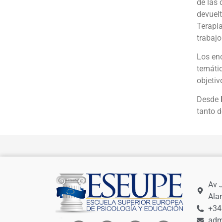
de las 
devuelt
Terapia
trabajo
Los en
temátic
objetiv
Desde
tanto d
Av 
Ala
+34
adm