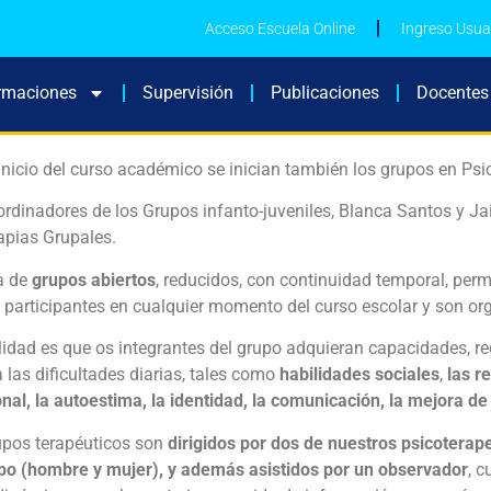
Acceso Escuela Online
Ingreso Usua
rmaciones
Supervisión
Publicaciones
Docentes
inicio del curso académico se inician también los grupos en Ps
rdinadores de los Grupos infanto-juveniles, Blanca Santos y J
apias Grupales.
a de
grupos
abiertos
, reducidos, con continuidad temporal, perm
participantes en cualquier momento del curso escolar y son org
lidad es que os integrantes del grupo adquieran capacidades, r
a las dificultades diarias, tales como
habilidades sociales
,
las r
al, la autoestima, la identidad, la comunicación, la mejora de
upos terapéuticos son
dirigidos por dos de nuestros psicoterap
po (hombre y mujer), y además asistidos por un observador
, 