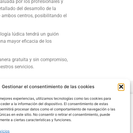
aluada por los profesionales y
tallado del desarrollo de la
e ambos centros, posibilitando el
ogía lúdica tendrá un guión
una mayor eficacia de los
nera gratuita y sin compromiso,
estros servicios.
Gestionar el consentimiento de las cookies
 mejores experiencias, utilizamos tecnologías como las cookies para
Legal
ceder a la información del dispositivo. El consentimiento de estas
permitirá procesar datos como el comportamiento de navegación o las
Condiciones de Uso y Venta
únicas en este sitio. No consentir o retirar el consentimiento, puede
Aviso Legal
mente a ciertas características y funciones.
Cookies
vicios
Política de Privacidad