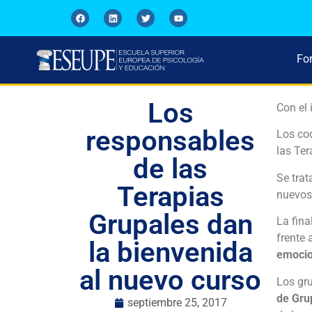
Fo
Los
Con el 
responsables
Los coo
las Ter
de las
Se trat
Terapias
nuevos 
Grupales dan
La fina
frente 
la bienvenida
emocion
al nuevo curso
Los gr
de Gru
septiembre 25, 2017