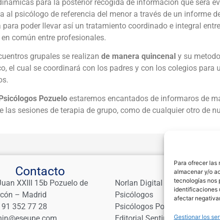
dinámicas para la posterior recogida de información que será ev
a al psicólogo de referencia del menor a través de un informe de
 para poder llevar así un tratamiento coordinado e integral entr
 en común entre profesionales.
cuentros grupales se realizan
de manera quincenal
y su metodol
o, el cual se coordinará con los padres y con los colegios para 
os.
Psicólogos Pozuelo
estaremos encantados de informaros de ma
e las sesiones de terapia de grupo, como de cualquier otro de nu
Para ofrecer las
Contacto
Links
almacenar y/o ac
tecnologías nos 
Juan XXIII 15b Pozuelo de
Norlan Digital Marketing Para
identificaciones 
rcón – Madrid
Psicólogos
afectar negativa
 91 352 77 28
Psicólogos Pozuelo
Gestionar los ser
in@eseupe.com
Editorial Sentir