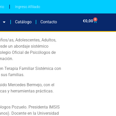
rio
Ingreso Afiliado
0
€
0,00
Catálogo
Contacto
iños/as, Adolescentes, Adultos,
esde un abordaje sistémico
olegio Oficial de Psicólogos de
rmación.
 en Terapia Familiar Sistémica con
 sus familias.
 sido Mercedes Bermejo, con el
cas y herramientas prácticas.
ólogos Pozuelo. Presidenta IMSIS
anos). Docente en la Universidad