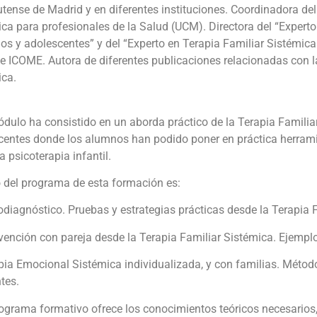
ense de Madrid y en diferentes instituciones. Coordinadora del
ca para profesionales de la Salud (UCM). Directora del “Experto
os y adolescentes” y del “Experto en Terapia Familiar Sistémic
e ICOME. Autora de diferentes publicaciones relacionadas con la
ica.
dulo ha consistido en un aborda práctico de la Terapia Familia
centes donde los alumnos han podido poner en práctica herramie
a psicoterapia infantil.
o del programa de esta formación es:
odiagnóstico. Pruebas y estrategias prácticas desde la Terapia 
rvención con pareja desde la Terapia Familiar Sistémica. Ejempl
pia Emocional Sistémica individualizada, y con familias. Métod
tes.
ograma formativo ofrece los conocimientos teóricos necesarios,