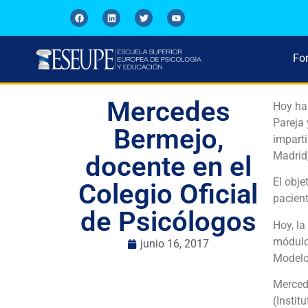
Fo
Mercedes
Hoy ha 
Pareja 
Bermejo,
imparti
Madrid,
docente en el
El obje
Colegio Oficial
pacient
de Psicólogos
Hoy, la
módulo
junio 16, 2017
Modelo
Mercede
(Instit