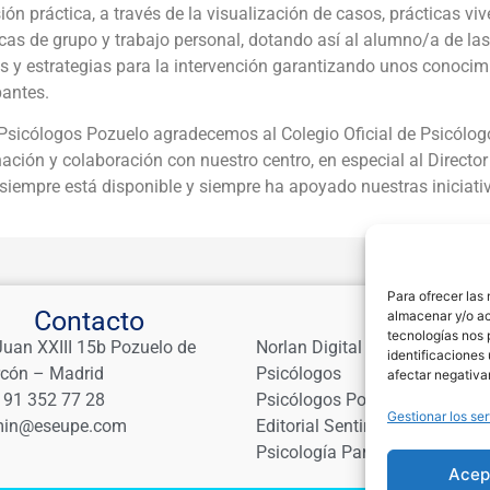
ón práctica, a través de la visualización de casos, prácticas viv
as de grupo y trabajo personal, dotando así al alumno/a de las
s y estrategias para la intervención garantizando unos conocimi
pantes.
sicólogos Pozuelo agradecemos al Colegio Oficial de Psicólogo
ación y colaboración con nuestro centro, en especial al Direct
 siempre está disponible y siempre ha apoyado nuestras iniciati
Para ofrecer las
Contacto
Links
almacenar y/o ac
tecnologías nos 
Juan XXIII 15b Pozuelo de
Norlan Digital Marketing Para
identificaciones 
rcón – Madrid
Psicólogos
afectar negativa
 91 352 77 28
Psicólogos Pozuelo
Gestionar los ser
in@eseupe.com
Editorial Sentir
Psicología Para Tod@s
Acep