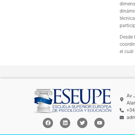
dimensi
dinámic
técnica
partici
Desde P
coordin
el cuál
Av 
Ala
+34
adm