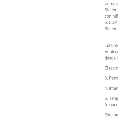
Complut
Sistémi
con niñ
el COP 
Sistém
Este mó
Adoles
desde l
El rest
3. Psic
4. Inte
5. Tera
frecuen
Este pr