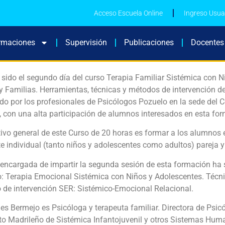
Acceso Escuela Online
Ingreso Usua
rmaciones
Supervisión
Publicaciones
Docentes
sido el segundo día del curso Terapia Familiar Sistémica con N
y Familias. Herramientas, técnicas y métodos de intervención d
do por los profesionales de Psicólogos Pozuelo en la sede del C
 con una alta participación de alumnos interesados en esta fo
tivo general de este Curso de 20 horas es formar a los alumnos
e individual (tanto niños y adolescentes como adultos) pareja y
 encargada de impartir la segunda sesión de esta formación ha
: Terapia Emocional Sistémica con Niños y Adolescentes. Técni
 de intervención SER: Sistémico-Emocional Relacional.
s Bermejo es Psicóloga y terapeuta familiar. Directora de Psic
uto Madrileño de Sistémica Infantojuvenil y otros Sistemas Hum