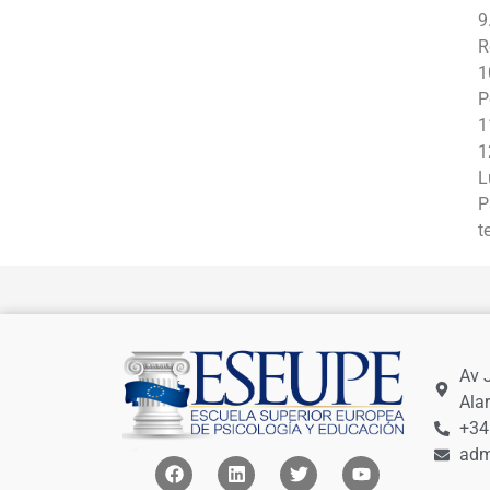
9
R
1
P
1
1
L
P
t
Av 
Ala
+34
adm