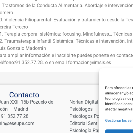
. Trastornos de la Conducta Alimentaria. Abordaje e intervenc
omero
0. Violencia Filioparental- Evaluación y tratamiento desde la Te
ereira Tercero
1. Terapia corporal sistémica: focusing, Mindfulness… Técnicas 
2. Traumaterapia Infantil Sistémica. Técnicas e intervención. In
uis Gonzalo Madorrán
ara ampliar información e inscribirte puedes ponerte en contact
eléfono:91.352.77.28. o en email formacion@imsis.es
Para ofrecer las
Contacto
Links
almacenar y/o ac
tecnologías nos 
Juan XXIII 15b Pozuelo de
Norlan Digital Marketing Para
identificaciones 
rcón – Madrid
Psicólogos
afectar negativa
 91 352 77 28
Psicólogos Pozuelo
Gestionar los ser
in@eseupe.com
Editorial Sentir
Psicología Para Tod@s