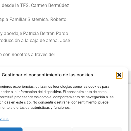
ión desde la TFS. Carmen Bermúdez
rapia Familiar Sistémica. Roberto
y abordaje Patricia Beltrán Pardo
troducción a la caja de arena. José
o con nosotros a través del
Gestionar el consentimiento de las cookies
 mejores experiencias, utilizamos tecnologías como las cookies para
Legal
ceder a la información del dispositivo. El consentimiento de estas
permitirá procesar datos como el comportamiento de navegación o las
Condiciones de Uso y Venta
únicas en este sitio. No consentir o retirar el consentimiento, puede
Aviso Legal
mente a ciertas características y funciones.
Cookies
vicios
Política de Privacidad