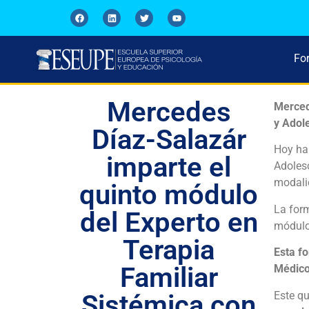
Fo
Mercedes
Merced
y Adol
Díaz-Salazár
Hoy ha 
imparte el
Adolesc
modali
quinto módulo
La form
del Experto en
módulos
Terapia
Esta fo
Familiar
Médico
Este q
Sistémica con