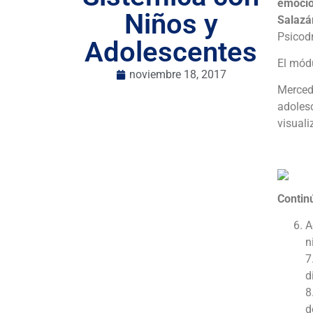
emocio
Niños y
Salazár
Psicod
Adolescentes
El mód
noviembre 18, 2017
Mercede
adoles
visuali
Continú
A
n
7
d
8
d