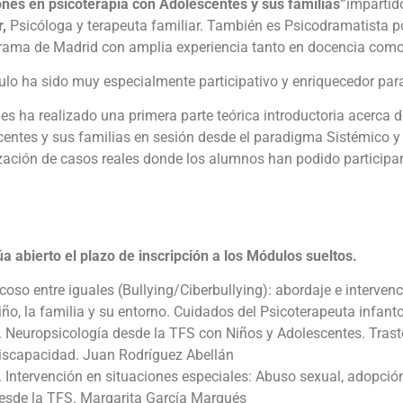
nes en psicoterapia con Adolescentes y sus familias”
impartid
,
Psicóloga y terapeuta familiar. También es Psicodramatista po
rama de Madrid con amplia experiencia tanto en docencia como 
ulo ha sido muy especialmente participativo y enriquecedor par
s ha realizado una primera parte teórica introductoria acerca 
centes y sus familias en sesión desde el paradigma Sistémico y
zación de casos reales donde los alumnos han podido participar
a abierto el plazo de inscripción a los Módulos sueltos.
coso entre iguales (Bullying/Ciberbullying): abordaje e intervenc
iño, la familia y su entorno. Cuidados del Psicoterapeuta infanto
. Neuropsicología desde la TFS con Niños y Adolescentes. Trast
iscapacidad. Juan Rodríguez Abellán
. Intervención en situaciones especiales: Abuso sexual, adopción
esde la TFS. Margarita García Marqués