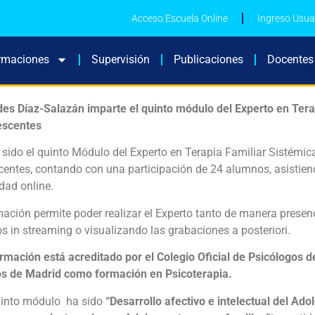
Acceso Escuela Online
Ingreso Usua
rmaciones
Supervisión
Publicaciones
Docentes
es Díaz-Salazán imparte el quinto módulo del Experto en Tera
escentes
sido el quinto Módulo del Experto en Terapia Familiar Sistémic
entes, contando con una participación de 24 alumnos, asistiendo
dad online.
ación permite poder realizar el Experto tanto de manera presenc
 in streaming o visualizando las grabaciones a posteriori.
rmación está acreditado por el Colegio Oficial de Psicólogos de
s de Madrid como formación en Psicoterapia.
uinto módulo ha sido
“Desarrollo afectivo e intelectual del Ad