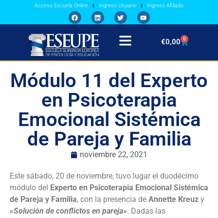
Acceso Escuela Online
Ingreso Usuario
Ingreso Afiliado
0
€
0,00
Módulo 11 del Experto
en Psicoterapia
Emocional Sistémica
de Pareja y Familia
noviembre 22, 2021
Este sábado, 20 de noviembre, tuvo lugar el duodécimo
módulo de
l
Experto en Psicoterapia Emocional Sistémica
de Pareja y Familia
, con la presencia de
Annette Kreuz
y
«Solución de conflictos en pareja»
.
Dadas las