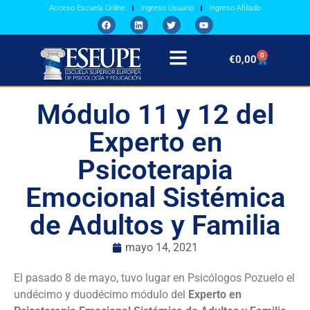
Acceso Escuela Online
Ingreso Usuario
Ingreso Afiliado
0
€
0,00
Módulo 11 y 12 del
Experto en
Psicoterapia
Emocional Sistémica
de Adultos y Familia
mayo 14, 2021
El pasado 8 de mayo, tuvo lugar en Psicólogos Pozuelo el
undécimo y duodécimo módulo
del
Experto en