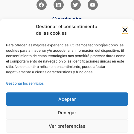
Contacto
Gestionar el consentimiento
Av Juan XXIII 15b Pozuelo de Alarcón – Madrid
de las cookies
+34 91 352 77 28
admin@eseupe.com
Para ofrecer las mejores experiencias, utilizamos tecnologías como las
cookies para almacenar y/o acceder a la información del dispositivo. El
Links
consentimiento de estas tecnologías nos permitirá procesar datos como
el comportamiento de navegación o las identificaciones únicas en este
Norlan Digital Marketing Para Psicólogos
sitio. No consentir o retirar el consentimiento, puede afectar
Psicólogos Pozuelo
negativamente a ciertas características y funciones.
Editorial Sentir
Psicología Para Tod@s
Gestionar los servicios
Legal
Aceptar
Condiciones de Uso y Venta
Aviso Legal
Denegar
Cookies
Política de Privacidad
Ver preferencias