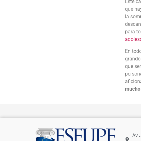
Este ca
que hay
la somn
descans
para to
adoles
En todo
grande
que sen
persona
aficion
mucho 
Av 