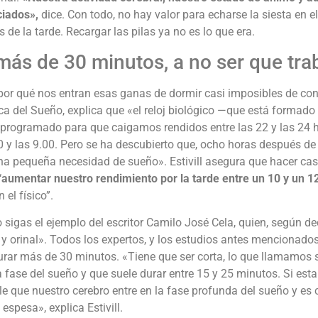
ciados»,
dice. Con todo, no hay valor para echarse la siesta en el
s de la tarde. Recargar las pilas ya no es lo que era.
más de 30 minutos, a no ser que tra
por qué nos entran esas ganas de dormir casi imposibles de conte
ica del Sueño, explica que «el reloj biológico —que está formado
 programado para que caigamos rendidos entre las 22 y las 24 h
0 y las 9.00. Pero se ha descubierto que, ocho horas después de 
na pequeña necesidad de sueño». Estivill asegura que hacer cas
“aumentar nuestro rendimiento por la tarde entre un 10 y un 1
 el físico”.
 sigas el ejemplo del escritor Camilo José Cela, quien, según de
y orinal». Todos los expertos, y los estudios antes mencionados
rar más de 30 minutos. «Tiene que ser corta, lo que llamamos su
 fase del sueño y que suele durar entre 15 y 25 minutos. Si e
e que nuestro cerebro entre en la fase profunda del sueño y e
espesa», explica Estivill.