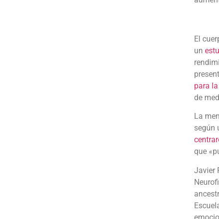
El cuer
un
est
rendimi
presen
para la
de med
La memo
según u
centrar
que «pu
Javier 
Neurofi
ancestr
Escuela
emocio