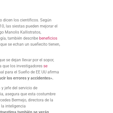
 dicen los científicos. Según
10, las siestas pueden mejorar el
go Manolis Kallistratos,
ogía, también describe
beneficios
 que se echan un sueñecito tienen,
e se dejan llevar por el sopor,
a que los investigadores
se
nal para el Sueño de EE UU afirma
ucir los errores y accidentes».
y jefe del servicio de
cia, asegura que esta costumbre
cedes Bermejo, directora de la
la inteligencia
autoestima también se verán