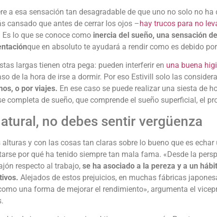
ere a esa sensación tan desagradable de que uno no solo no ha 
s cansado que antes de cerrar los ojos –
hay trucos para no lev
.
Es lo que se conoce como
inercia del sueño, una sensación d
entación
que en absoluto te ayudará a rendir como es debido por 
stas largas tienen otra pega: pueden interferir en
una buena higi
aso de la hora de irse a dormir. Por eso Estivill solo las consider
nos, o por viajes.
En ese caso se puede realizar una siesta de h
e completa de sueño, que comprende el sueño superficial, el pr
atural, no debes sentir vergüenza
 alturas y con las cosas tan claras sobre lo bueno que es echar
arse por qué ha tenido siempre tan mala fama. «Desde la persp
jón respecto al trabajo,
se ha asociado a la pereza y a un háb
tivos.
Alejados de estos prejuicios, en muchas fábricas japones
como una forma de mejorar el rendimiento», argumenta el vicepr
.