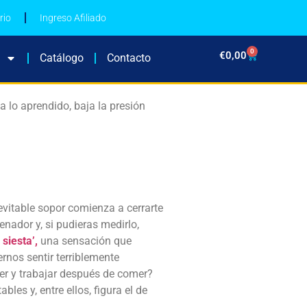
rio
Ingreso Afiliado
0
€
0,00
Catálogo
Contacto
a lo aprendido, baja la presión
nevitable sopor comienza a cerrarte
enador y, si pudieras medirlo,
e
siesta’,
una sensación que
rnos sentir terriblemente
er y trabajar después de comer?
les y, entre ellos, figura el de