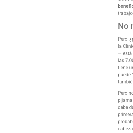
benefi
trabajo
No 
Pero, ¿
la Clín
— está
las 7.0
tiene u
puede
también
Pero no
pijama 
debe du
primera
probabl
cabeza 