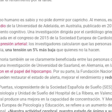
po humano es sabio y no pide dormir por capricho. Al menos, eso
udio
de la Universidad de Adelaida, en Australia, publicado en 20
ento cognitivo. Una investigación dirigida por el cardiólogo grie
tada en el congreso de 2015 de la Sociedad Europea de Cardiol
 presión arterial:
los investigadores calcularon que las personas
ia,
una tensión un 5% más baja
que quienes no la hacen.
ria también se ve claramente beneficiada entre las personas qu
na investigación de Universidad de Saarland, en Alemania, en l
on en el papel del hipocampo.
Por su parte, la Fundación Nacio
eden restaurar el estado de alerta, mejorar el rendimiento y
red
Puertas, vicepresidente de la Sociedad Española de Sueño (SES) 
siología y Unidad de Sueño del Hospital de La Ribera, en Valen
al produce una mejora en la capacidad de concentración. Y Mer
 Europea de Psicología y Educación, se refiere a un aumento de 
nal.
«Nuestra actividad cerebral, nuestro estado de ánimo y 