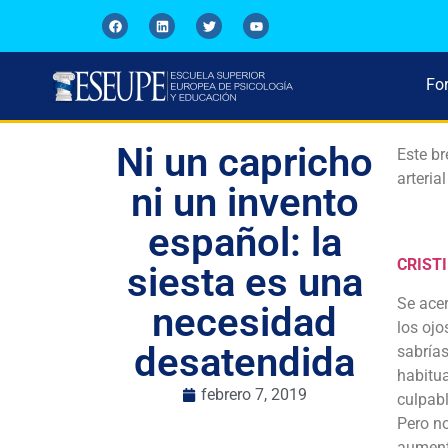
Fo
Ni un capricho
Este br
arteria
ni un invento
español: la
CRIST
siesta es una
Se acer
necesidad
los ojo
desatendida
sabrías
habitua
febrero 7, 2019
culpabl
Pero no
aumenta