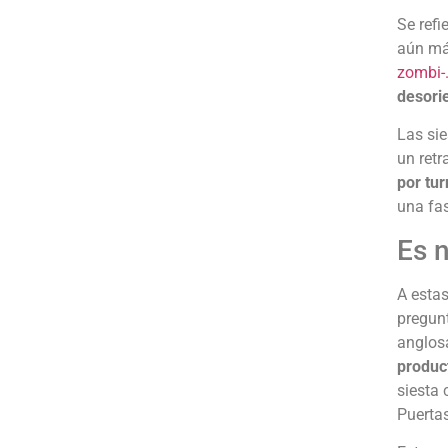
Se refi
aún má
zombi-
desori
Las sie
un retr
por tur
una fas
Es n
A estas
pregunt
anglosa
produc
siesta 
Puertas