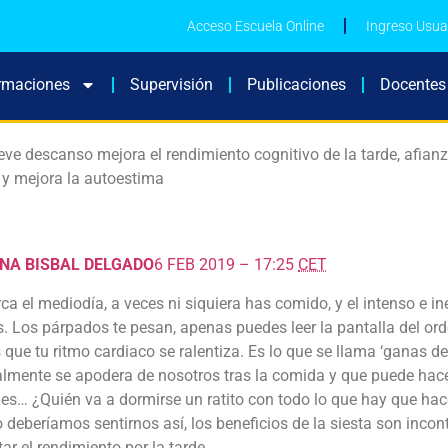
Acceso Escuela Online
Ingreso Usua
rmaciones
Supervisión
Publicaciones
Docentes
eve descanso mejora el rendimiento cognitivo de la tarde, afianz
l y mejora la autoestima
INA BISBAL DELGADO
6 FEB 2019 – 17:25
CET
ca el mediodía, a veces ni siquiera has comido, y el intenso e i
s. Los párpados te pesan, apenas puedes leer la pantalla del ord
 que tu ritmo cardiaco se ralentiza. Es lo que se llama ‘ganas d
lmente se apodera de nosotros tras la comida y que puede hace
es… ¿Quién va a dormirse un ratito con todo lo que hay que hac
 deberíamos sentirnos así, los beneficios de la siesta son incontab
r el rendimiento por la tarde.