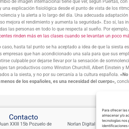
mbio de imagen internacional tiene que ver, según Puertas, con
 una explicación fisiológica desde el punto de vista de los ritmo
olencia y la alerta a lo largo del día. Una adecuada adaptación
o mejora el rendimiento y aumenta la seguridad». Eso sí, las 
das las personas en todo lo que respecta al sueño. Por ejempl
centes rinden más en las clases cuando se levantan un poco má
 caso, hasta tal punto se ha aceptado a idea de que la siesta e
s empresas que han acondicionado una sala para que sus empl
tirse culpable por dejarse llevar por la sensación de somnolenc
jes tan productivos como Winston Churchill, Albert Einstein y 
ados a la siesta, y no por su cercanía a la cultura española.
«No 
menos de los españoles, es una necesidad del cuerpo»,
conclu
Para ofrecer las
Contacto
Links
almacenar y/o ac
tecnologías nos 
Juan XXIII 15b Pozuelo de
Norlan Digital Marketing Para
identificaciones 