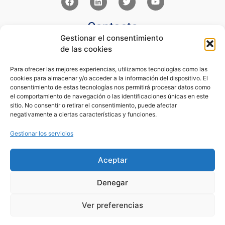
Contacto
Gestionar el consentimiento
Av Juan XXIII 15b Pozuelo de Alarcón – Madrid
de las cookies
+34 91 352 77 28
admin@eseupe.com
Para ofrecer las mejores experiencias, utilizamos tecnologías como las
cookies para almacenar y/o acceder a la información del dispositivo. El
Links
consentimiento de estas tecnologías nos permitirá procesar datos como
el comportamiento de navegación o las identificaciones únicas en este
Norlan Digital Marketing Para Psicólogos
sitio. No consentir o retirar el consentimiento, puede afectar
Psicólogos Pozuelo
negativamente a ciertas características y funciones.
Editorial Sentir
Psicología Para Tod@s
Gestionar los servicios
Legal
Aceptar
Condiciones de Uso y Venta
Aviso Legal
Denegar
Cookies
Política de Privacidad
Ver preferencias