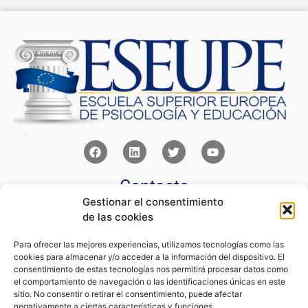
Contacto
Gestionar el consentimiento
Av Juan XXIII 15b Pozuelo de Alarcón – Madrid
de las cookies
+34 91 352 77 28
admin@eseupe.com
Para ofrecer las mejores experiencias, utilizamos tecnologías como las
cookies para almacenar y/o acceder a la información del dispositivo. El
Links
consentimiento de estas tecnologías nos permitirá procesar datos como
el comportamiento de navegación o las identificaciones únicas en este
Norlan Digital Marketing Para Psicólogos
sitio. No consentir o retirar el consentimiento, puede afectar
Psicólogos Pozuelo
negativamente a ciertas características y funciones.