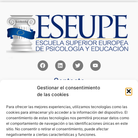
Contacto
Gestionar el consentimiento
Av Juan XXIII 15b Pozuelo de Alarcón – Madrid
de las cookies
+34 91 352 77 28
admin@eseupe.com
Para ofrecer las mejores experiencias, utilizamos tecnologías como las
cookies para almacenar y/o acceder a la información del dispositivo. El
Links
consentimiento de estas tecnologías nos permitirá procesar datos como
el comportamiento de navegación o las identificaciones únicas en este
Norlan Digital Marketing Para Psicólogos
sitio. No consentir o retirar el consentimiento, puede afectar
Psicólogos Pozuelo
negativamente a ciertas características y funciones.