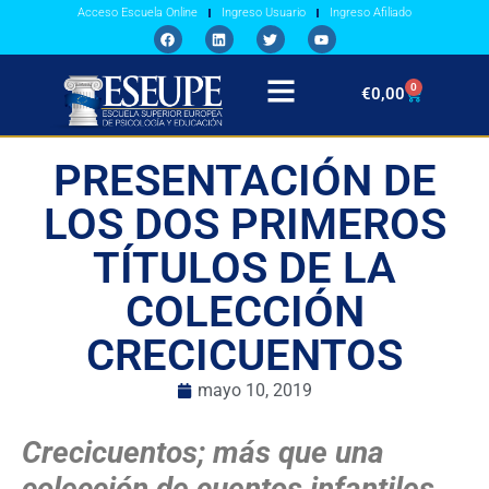
Acceso Escuela Online
Ingreso Usuario
Ingreso Afiliado
0
€
0,00
PRESENTACIÓN DE
LOS DOS PRIMEROS
TÍTULOS DE LA
COLECCIÓN
CRECICUENTOS
mayo 10, 2019
Crecicuentos; más que una
colección de cuentos infantiles