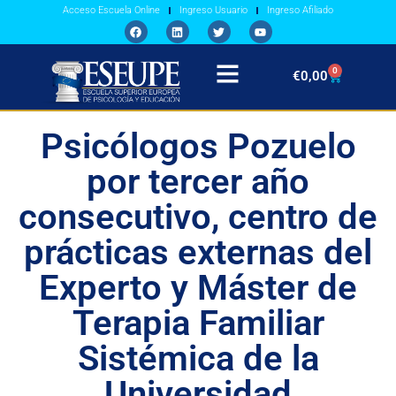
Acceso Escuela Online
Ingreso Usuario
Ingreso Afiliado
0
€
0,00
Psicólogos Pozuelo
por tercer año
consecutivo, centro de
prácticas externas del
Experto y Máster de
Terapia Familiar
Sistémica de la
Universidad