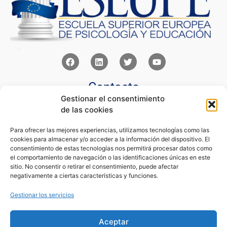
Contacto
Gestionar el consentimiento
Av Juan XXIII 15b Pozuelo de Alarcón – Madrid
de las cookies
+34 91 352 77 28
admin@eseupe.com
Para ofrecer las mejores experiencias, utilizamos tecnologías como las
cookies para almacenar y/o acceder a la información del dispositivo. El
Links
consentimiento de estas tecnologías nos permitirá procesar datos como
el comportamiento de navegación o las identificaciones únicas en este
Norlan Digital Marketing Para Psicólogos
sitio. No consentir o retirar el consentimiento, puede afectar
Psicólogos Pozuelo
negativamente a ciertas características y funciones.
Editorial Sentir
Psicología Para Tod@s
Gestionar los servicios
Legal
Aceptar